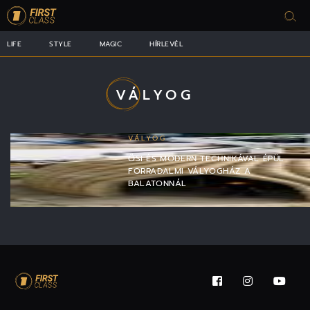
LIFE
STYLE
MAGIC
HÍRLEVÉL
VÁLYOG
VÁLYOG
ŐSI ÉS MODERN TECHNIKÁVAL ÉPÜL
FORRADALMI VÁLYOGHÁZ A
BALATONNÁL