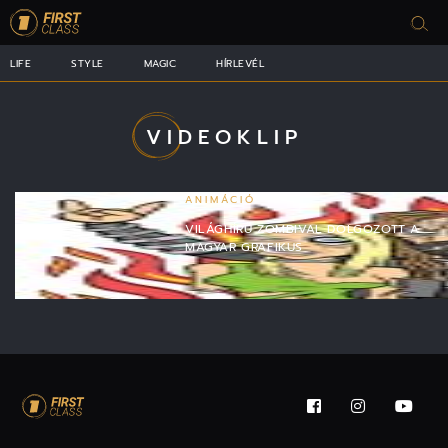
LIFE
STYLE
MAGIC
HÍRLEVÉL
VIDEOKLIP
ANIMÁCIÓ
VILÁGHÍRŰ ZOMBIVAL DOLGOZOTT A
MAGYAR GRAFIKUS