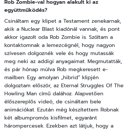
Rob Zombie-val hogyan alakult ki az
együttműködés?
Csináltam egy klipet a Testament zenekarnak,
akik a Nuclear Blast kiadónál vannak, és pont
akkor igazolt oda Rob Zombie is. Szóltam a
kontaktomnak a lemezcégnél, hogy nagyon
szívesen dolgoznék vele és hogy mutassák
meg neki az addigi anyagaimat. Megmutatták,
és pár hónap múlva Rob megkeresett e-
mailben. Egy amolyan „hibrid” klipjén
dolgoztam először, az Eternal Struggles Of The
Howling Man című dalához. Alapvetően
élőszereplős videó, de csináltam bele
animációkat. Ezután még készítettem Robnak
két albumpromós kisfilmet, egyaránt
hárompercesek. Ezekben azt látjuk, hogy a