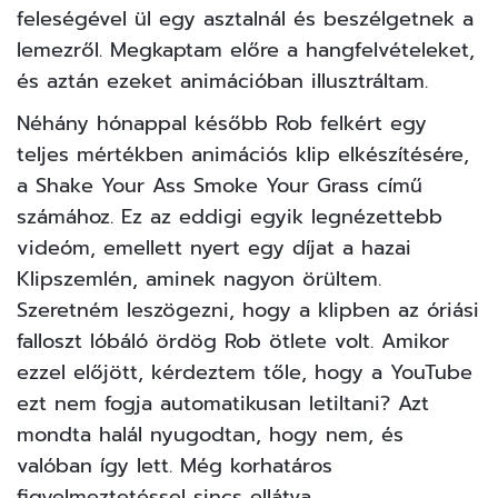
feleségével ül egy asztalnál és beszélgetnek a
lemezről. Megkaptam előre a hangfelvételeket,
és aztán ezeket animációban illusztráltam.
Néhány hónappal később Rob felkért egy
teljes mértékben animációs klip elkészítésére,
a Shake Your Ass Smoke Your Grass című
számához. Ez az eddigi egyik legnézettebb
videóm, emellett nyert egy díjat a hazai
Klipszemlén, aminek nagyon örültem.
Szeretném leszögezni, hogy a klipben az óriási
falloszt lóbáló ördög Rob ötlete volt. Amikor
ezzel előjött, kérdeztem tőle, hogy a YouTube
ezt nem fogja automatikusan letiltani? Azt
mondta halál nyugodtan, hogy nem, és
valóban így lett. Még korhatáros
figyelmeztetéssel sincs ellátva.