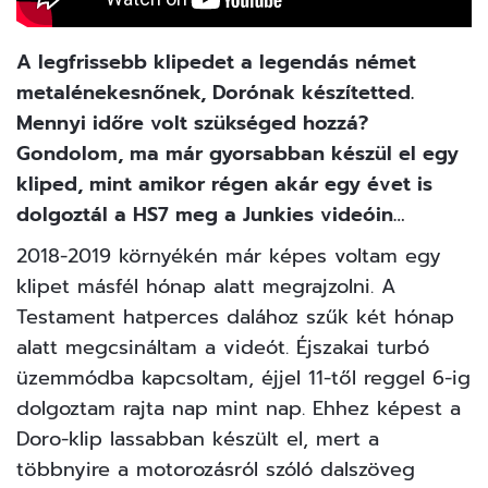
A legfrissebb klipedet a legendás német
metalénekesnőnek, Dorónak készítetted.
Mennyi időre volt szükséged hozzá?
Gondolom, ma már gyorsabban készül el egy
kliped, mint amikor régen akár egy évet is
dolgoztál a HS7 meg a Junkies videóin…
2018-2019 környékén már képes voltam egy
klipet másfél hónap alatt megrajzolni. A
Testament hatperces dalához szűk két hónap
alatt megcsináltam a videót. Éjszakai turbó
üzemmódba kapcsoltam, éjjel 11-től reggel 6-ig
dolgoztam rajta nap mint nap. Ehhez képest a
Doro-klip lassabban készült el, mert a
többnyire a motorozásról szóló dalszöveg