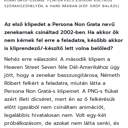
KORAI GRÓF-ZSENGE: FLINTER PÉCS EGYKORI KULTIKUS
SZÓRAKOZÓHELYÉN, A HARD RÁKBAN (KÉP: GRÓF BALÁZS)
Az első klipedet a Persona Non Grata nevű
zenekarnak csináltad 2002-ben. Ha akkor ők
nem kérnek fel erre a feladatra, később akkor
is kliprendező/-készítő lett volna belőled?
Nehéz erre válaszolni. A második klipem a
Heaven Street Seven féle Dél-Amerikához úgy
jött, hogy a zenekar basszusgitárosa, Németh
Róbert felkért a feladatra, miután látta a
Persona Non Gratá-s klipemet. A PNG-s fiúkat
azért illeti dicséret, mert én az ő felkérésük
előtt igazából nem csináltam
animációt
,
legalábbis hivatalosan nem. Volt egy-két
próbálkozásom, de azokat nem látta senki, és