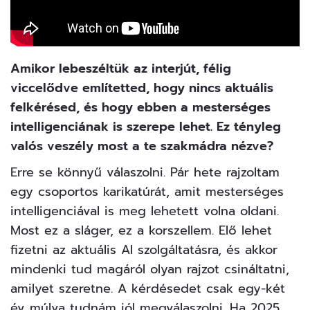
Amikor lebeszéltük az interjút, félig
viccelődve említetted, hogy nincs aktuális
felkérésed, és hogy ebben a mesterséges
intelligenciának is szerepe lehet. Ez tényleg
valós veszély most a te szakmádra nézve?
Erre se könnyű válaszolni. Pár hete rajzoltam
egy csoportos karikatúrát, amit mesterséges
intelligenciával is meg lehetett volna oldani.
Most ez a sláger, ez a korszellem. Elő lehet
fizetni az aktuális AI szolgáltatásra, és akkor
mindenki tud magáról olyan rajzot csináltatni,
amilyet szeretne. A kérdésedet csak egy-két
év múlva tudnám jól megválaszolni. Ha 2025