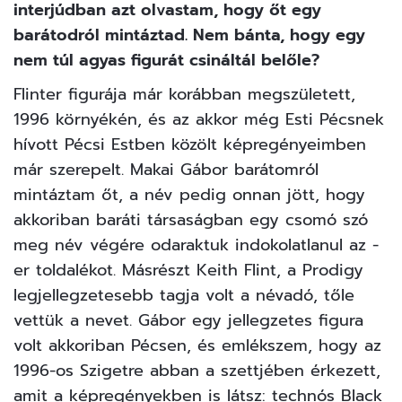
interjúdban azt olvastam, hogy őt egy
barátodról mintáztad. Nem bánta, hogy egy
nem túl agyas figurát csináltál belőle?
Flinter figurája már korábban megszületett,
1996 környékén, és az akkor még Esti Pécsnek
hívott Pécsi Estben közölt képregényeimben
már szerepelt. Makai Gábor barátomról
mintáztam őt, a név pedig onnan jött, hogy
akkoriban baráti társaságban egy csomó szó
meg név végére odaraktuk indokolatlanul az -
er toldalékot. Másrészt Keith Flint, a Prodigy
legjellegzetesebb tagja volt a névadó, tőle
vettük a nevet. Gábor egy jellegzetes figura
volt akkoriban Pécsen, és emlékszem, hogy az
1996-os Szigetre abban a szettjében érkezett,
amit a képregényekben is látsz: technós Black