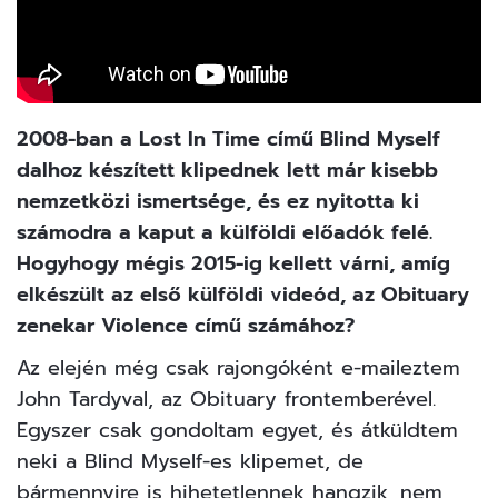
2008-ban a Lost In Time című Blind Myself
dalhoz készített klipednek lett már kisebb
nemzetközi ismertsége, és ez nyitotta ki
számodra a kaput a külföldi előadók felé.
Hogyhogy mégis 2015-ig kellett várni, amíg
elkészült az első külföldi videód, az Obituary
zenekar Violence című számához?
Az elején még csak rajongóként e-maileztem
John Tardyval, az Obituary frontemberével.
Egyszer csak gondoltam egyet, és átküldtem
neki a Blind Myself-es klipemet, de
bármennyire is hihetetlennek hangzik, nem