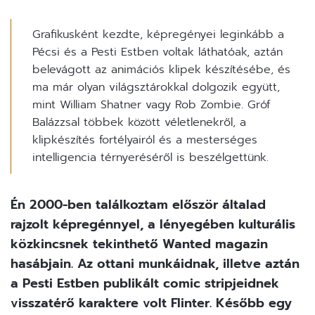
Grafikusként kezdte, képregényei leginkább a
Pécsi és a Pesti Estben voltak láthatóak, aztán
belevágott az animációs klipek készítésébe, és
ma már olyan világsztárokkal dolgozik együtt,
mint William Shatner vagy Rob Zombie. Gróf
Balázzsal többek között véletlenekről, a
klipkészítés fortélyairól és a mesterséges
intelligencia térnyeréséről is beszélgettünk.
Én 2000-ben találkoztam először általad
rajzolt képregénnyel, a lényegében kulturális
közkincsnek tekinthető Wanted magazin
hasábjain. Az ottani munkáidnak, illetve aztán
a Pesti Estben publikált comic stripjeidnek
visszatérő karaktere volt Flinter. Később egy