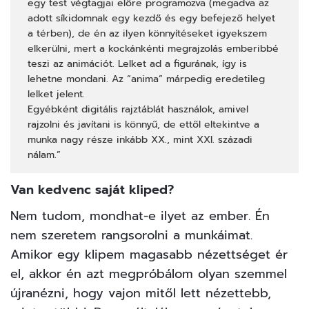
egy test végtagjai előre programozva (megadva az
adott síkidomnak egy kezdő és egy befejező helyet
a térben), de én az ilyen könnyítéseket igyekszem
elkerülni, mert a kockánkénti megrajzolás emberibbé
teszi az animációt. Lelket ad a figurának, így is
lehetne mondani. Az “anima” márpedig eredetileg
lelket jelent.
Egyébként digitális rajztáblát használok, amivel
rajzolni és javítani is könnyű, de ettől eltekintve a
munka nagy része inkább XX., mint XXI. századi
nálam.”
Van kedvenc saját kliped?
Nem tudom, mondhat-e ilyet az ember. Én
nem szeretem rangsorolni a munkáimat.
Amikor egy klipem magasabb nézettséget ér
el, akkor én azt megpróbálom olyan szemmel
újranézni, hogy vajon mitől lett nézettebb,