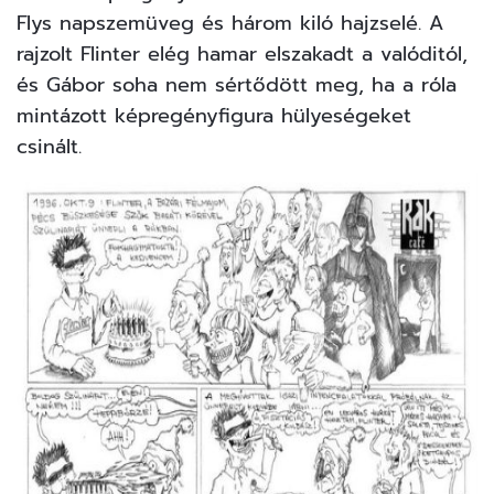
Flys napszemüveg és három kiló hajzselé. A
rajzolt Flinter elég hamar elszakadt a valóditól,
és Gábor soha nem sértődött meg, ha a róla
mintázott képregényfigura hülyeségeket
csinált.