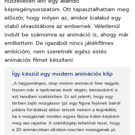
húszévesen lett egy állandó
képregénysorozatom. Ott tapasztalhattam meg
először, hogy milyen az, amikor kialakul egy
stabil olvasótábora az embernek. Véletlenül
indult be számomra az animáció is, ahogy már
említettem. De igazából nincs játékfilmes
ambícióm, nem szeretnék egész estés
animációs filmet készíteni.
Így készül egy modern animációs klip
„A hagyományos, stop motion animáció híve vagyok,
hiszen már a nyolcvanas évek végén, kamaszként is
ezt tanultam szakkörben. Ez azt jelenti, hogy egy
térben zajló mozgássor (pl. egy figura fejének balról
jobbra fordulása) akkor tetszik nekem a leginkább,
ha a mozgásnak minden egyes fázisa külön képként
meg van rajzolva. A számítógép lehetővé teszi, hogy
a 2D animációban síkidom-szerűen mozogjanak pl.