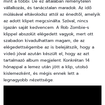
mint a többi. De ez általában reménytelen
vállalkozás, és tanácstalan maradok. Az idő
múlásával eltávolodsz attól az énedtől, amelyik
az adott klipet megcsinálta. Szóval, nincs
igazán saját kedvencem. A Rob Zombie-s
klippel abszolút elégedett vagyok, mert ott
szabadon kivadulhattam magam, de az
elégedettségembe az is belejátszik, hogy a
videó jóval azután készült el, hogy az azt
tartalmazó album megjelent. Konkrétan 14
hónappal a lemez után jött a klip, utolsó
kislemezként, és mégis ennek lett a
legnagyobb nézettsége.