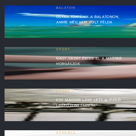
BALATON
OLYAN TÖRTÉNIK A BALATONON,
AMIRE MÉG NEM VOLT PÉLDA
SPORT
NAGY SIKERT ÉRTEK EL A MAGYAR
HORGÁSZOK
SPORT
EGY MAGYAR LÁNY LETT A “FÖLD
LEGFITTEBB EMBERE”
SZAKÁCS