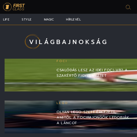
LIFE
STYLE
MAGIC
HÍRLEVÉL
VILÁGBAJNOKSÁG
FOCI
CSALÓDÁS LESZ AZ IDEI FOCI-VB? A
SZAKÉRTŐ FIGYELMEZTET
LEGO
OLYAN LEGO-SZETT ÉRKEZETT,
AMITŐL A FOCIRAJONGÓK LEDOBJÁK
A LÁNCOT