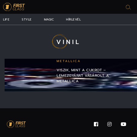
LIFE
STYLE
MAGIC
HÍRLEVÉL
VINIL
METALLICA
VISZIK, MINT A CUKROT –
LEMEZGYÁRAT VÁSÁROLT A
METALLICA