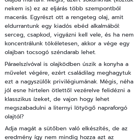
nekem is) ez az eljárás több szempontból
macerás. Egyrészt ott a rengeteg olaj, amit
eldurrantunk egy kiadós ebéd alkalmából:
serceg, csapkod, vigyázni kell vele, és ha nem
koncentrálunk tökéletesen, akkor a vége egy
olajban tocsogó széndarab lehet.
Páraelszívóval is olajködben úszik a konyha a
művelet végére, ezért családilag meghagytuk
ezt a nagyszülők privilégiumának. Mégis, néha
jól esne hirtelen ötlettől vezérelve felidézni a
klasszikus ízeket, de vajon hogy lehet
megszabadulni a liternyi lötyögő napraforgó
olajtól?
Adja magát a sütőben való elkészítés, de az
eredmény így nem mindig hozza azt az