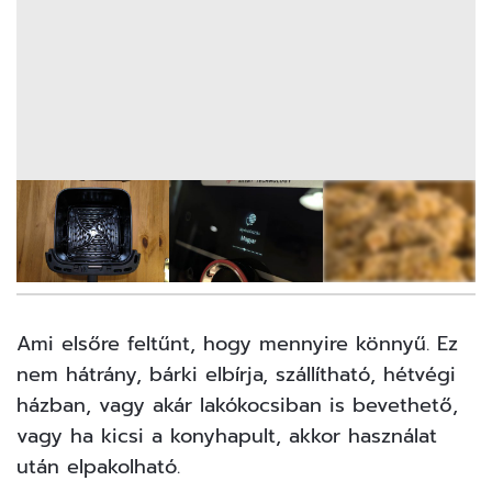
11
FOTÓ
Ami elsőre feltűnt, hogy mennyire könnyű. Ez
nem hátrány, bárki elbírja, szállítható, hétvégi
házban, vagy akár lakókocsiban is bevethető,
vagy ha kicsi a konyhapult, akkor használat
után elpakolható.