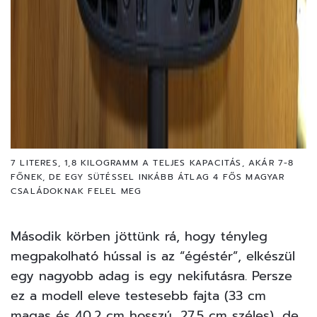
7 LITERES, 1,8 KILOGRAMM A TELJES KAPACITÁS, AKÁR 7-8
FŐNEK, DE EGY SÜTÉSSEL INKÁBB ÁTLAG 4 FŐS MAGYAR
CSALÁDOKNAK FELEL MEG
Második körben jöttünk rá, hogy tényleg
megpakolható hússal is az “égéstér”, elkészül
egy nagyobb adag is egy nekifutásra. Persze
ez a modell eleve testesebb fajta (33 cm
magas és 40,2 cm hosszú, 27,5 cm széles), de