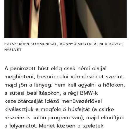
EGYSZERŰEN KOMMUNIKÁL, KÖNNYŰ MEGTALÁLNI A KÖZÖS
NYELVET
A panírozott húst elég csak némi olajjal
meghinteni, bespriccelni vérmérséklet szerint,
majd jön a lényeg: nem kell agyalni a hőfokon,
a sütési beállításokon, a régi BMW-k
kezelőtárcsáját idéző menüvezérlővel
kiválasztjuk a megfelelő húsfajtát (a csirke
részeire is külön program van), majd elindítjuk
a folyamatot. Menet közben a szeletek