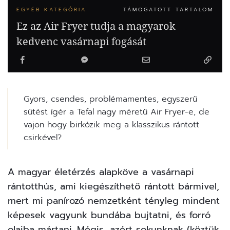
EGYÉB KATEGÓRIA
TÁMOGATOTT TARTALOM
Ez az Air Fryer tudja a magyarok
kedvenc vasárnapi fogását
Gyors, csendes, problémamentes, egyszerű
sütést ígér a Tefal nagy méretű Air Fryer-e, de
vajon hogy birkózik meg a klasszikus rántott
csirkével?
A magyar életérzés alapköve a vasárnapi
rántotthús, ami kiegészíthető rántott bármivel,
mert mi panírozó nemzetként tényleg mindent
képesek vagyunk bundába bujtatni, és forró
olajba mártani. Mégis, azért sokunknak (köztük