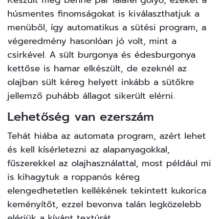
Készült még benne pár falafel golyó, ezeket a
húsmentes finomságokat is kiválaszthatjuk a
menüből, így automatikus a sütési program, a
végeredmény hasonlóan jó volt, mint a
csirkével. A sült burgonya és édesburgonya
kettőse is hamar elkészült, de ezeknél az
olajban sült kéreg helyett inkább a sütőkre
jellemző puhább állagot sikerült elérni.
Lehetőség van ezerszám
Tehát hiába az automata program, azért lehet
és kell kísérletezni az alapanyagokkal,
fűszerekkel az olajhasználattal, most például mi
is kihagytuk a roppanós kéreg
elengedhetetlen kellékének tekintett kukorica
keményítőt, ezzel bevonva talán legközelebb
elérjük a kívánt textúrát.