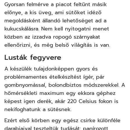
Gyorsan felmérve a piacot feltűnt másik
előnye, a kis üveg, ami sütőket idéző
megoldásként állandó lehetőséget ad a
kukucskálásra. Nem kell nyitogatni menet
közben az izzadva ropogó szárnyakat
ellenőrizni, és még belső világítás is van.
Lusták fegyvere
A készülék tulajdonképpen gyors és
problémamentes ételkészítést ígér, pár
gombnyomással, bolondbiztos módszerekkel. A
hőmérsékleti maximum egy ekkora géphez
képest igen derék, akár 220 Celsius fokon is
nekifoghatunk a sütésnek.
Ezért első körben egy egész csirke különféle
darabjaival teszteltük tudását: panírozott