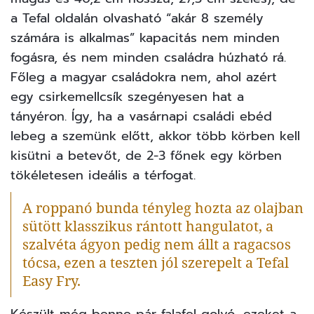
a Tefal oldalán olvasható “akár 8 személy
számára is alkalmas” kapacitás nem minden
fogásra, és nem minden családra húzható rá.
Főleg a magyar családokra nem, ahol azért
egy csirkemellcsík szegényesen hat a
tányéron. Így, ha a vasárnapi családi ebéd
lebeg a szemünk előtt, akkor több körben kell
kisütni a betevőt, de 2-3 főnek egy körben
tökéletesen ideális a térfogat.
A roppanó bunda tényleg hozta az olajban
sütött klasszikus rántott hangulatot, a
szalvéta ágyon pedig nem állt a ragacsos
tócsa, ezen a teszten jól szerepelt a Tefal
Easy Fry.