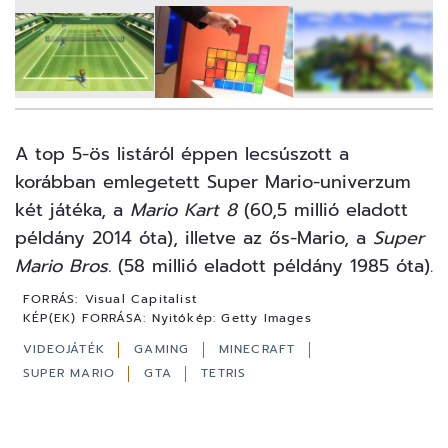
5
FOTÓ
A top 5-ös listáról éppen lecsúszott a
korábban emlegetett Super Mario-univerzum
két játéka, a
Mario Kart 8
(60,5 millió eladott
példány 2014 óta), illetve az ős-Mario, a
Super
Mario Bros.
(58 millió eladott példány 1985 óta).
FORRÁS:
Visual Capitalist
KÉP(EK) FORRÁSA:
Nyitókép: Getty Images
VIDEOJÁTÉK
GAMING
MINECRAFT
SUPER MARIO
GTA
TETRIS