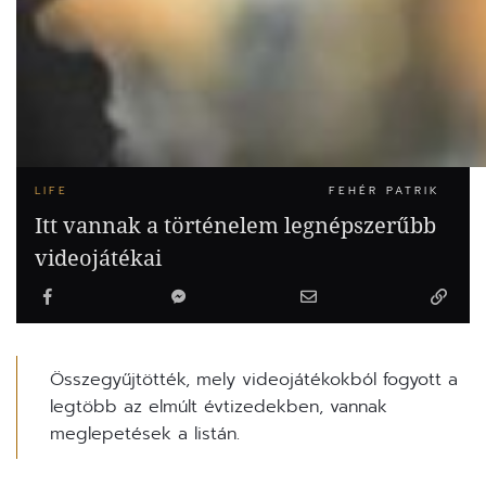
LIFE
FEHÉR PATRIK
Itt vannak a történelem legnépszerűbb
videojátékai
Összegyűjtötték, mely videojátékokból fogyott a
legtöbb az elmúlt évtizedekben, vannak
meglepetések a listán.