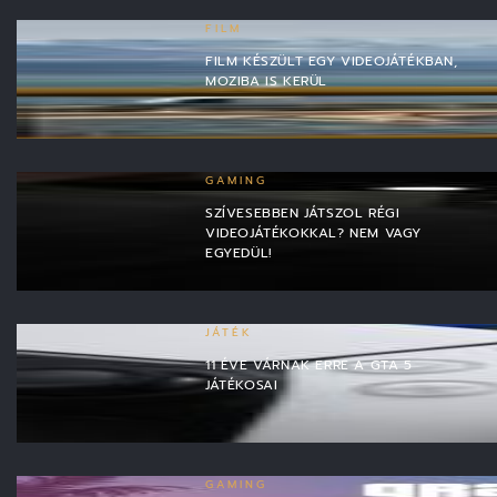
FILM
FILM KÉSZÜLT EGY VIDEOJÁTÉKBAN,
MOZIBA IS KERÜL
GAMING
SZÍVESEBBEN JÁTSZOL RÉGI
VIDEOJÁTÉKOKKAL? NEM VAGY
EGYEDÜL!
JÁTÉK
11 ÉVE VÁRNAK ERRE A GTA 5
JÁTÉKOSAI
GAMING