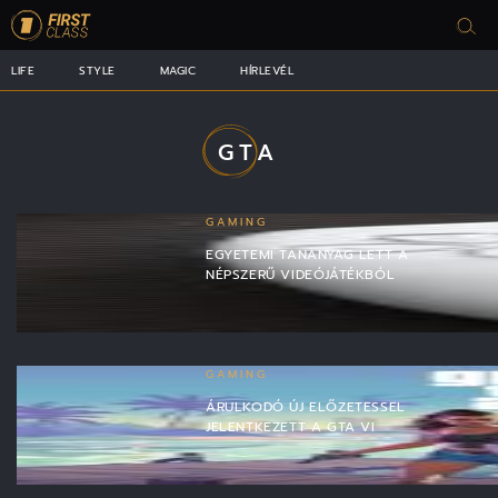
LIFE
STYLE
MAGIC
HÍRLEVÉL
GTA
GAMING
EGYETEMI TANANYAG LETT A
NÉPSZERŰ VIDEÓJÁTÉKBÓL
GAMING
ÁRULKODÓ ÚJ ELŐZETESSEL
JELENTKEZETT A GTA VI