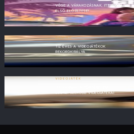
VÉGE A VÁRAKOZÁSNAK, ITT A GTA VI
ELSŐ ELŐZETESE!
GAMING
TÍZ ÉVES A VIDEOJÁTÉKOK
REKORDKIRÁLYA
VIDEOJÁTÉK
ITT VANNAK A TÖRTÉNELEM
LEGNÉPSZERŰBB VIDEOJÁTÉKAI