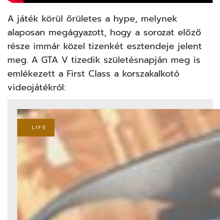
A játék körül őrületes a hype, melynek
alaposan megágyazott, hogy a sorozat előző
része immár közel tizenkét esztendeje jelent
meg. A GTA V tizedik születésnapján
meg is
emlékezett a First Class
a korszakalkotó
videojátékról:
LIFE