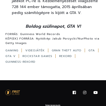
játékot PC-re is. Kezdeményezését világszerte
728 144 ember támogatta, 2015 áprilisában
pedig számítógépre is kijött a GTA V.
Boldog szülinapot, GTA V!
FORRÁS:
Guinness World Records
KÉP(EK) FORRÁSA:
Nyitókép: Jakub Porzycki/NurPhoto via
Getty Images
GAMING
VIDEOJÁTÉK
GRAN THEFT AUTO
GTA
GTA V
ROCKSTAR GAMES
REKORD
GUINNESS-REKORD
Impresszum