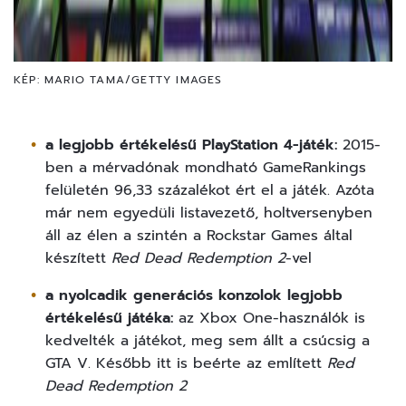
KÉP: MARIO TAMA/GETTY IMAGES
a legjobb értékelésű PlayStation 4-játék:
2015-
ben a mérvadónak mondható GameRankings
felületén 96,33 százalékot ért el a játék. Azóta
már nem egyedüli listavezető, holtversenyben
áll az élen a szintén a Rockstar Games által
készített
Red Dead Redemption 2
-vel
a nyolcadik generációs konzolok legjobb
értékelésű játéka:
az Xbox One-használók is
kedvelték a játékot, meg sem állt a csúcsig a
GTA V. Később itt is beérte az említett
Red
Dead Redemption 2