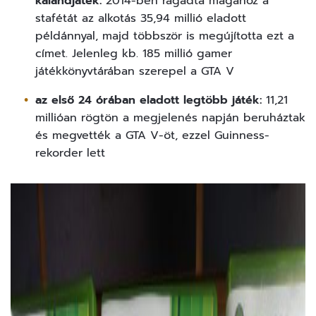
kalandjáték:
2014-ben ragadta magához a
stafétát az alkotás 35,94 millió eladott
példánnyal, majd többször is megújította ezt a
címet. Jelenleg kb. 185 millió gamer
játékkönyvtárában szerepel a GTA V
az első 24 órában eladott legtöbb játék:
11,21
millióan rögtön a megjelenés napján beruháztak
és megvették a GTA V-öt, ezzel Guinness-
rekorder lett