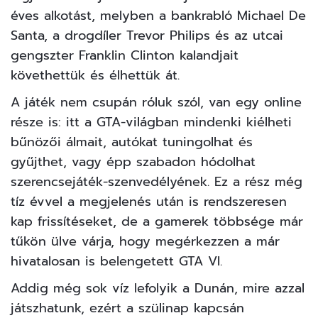
éves alkotást, melyben a bankrabló Michael De
Santa, a drogdíler Trevor Philips és az utcai
gengszter Franklin Clinton kalandjait
követhettük és élhettük át.
A játék nem csupán róluk szól, van egy online
része is: itt a GTA-világban mindenki kiélheti
bűnözői álmait, autókat tuningolhat és
gyűjthet, vagy épp szabadon hódolhat
szerencsejáték-szenvedélyének. Ez a rész még
tíz évvel a megjelenés után is rendszeresen
kap frissítéseket, de a gamerek többsége már
tűkön ülve várja, hogy megérkezzen a már
hivatalosan is belengetett GTA VI.
Addig még sok víz lefolyik a Dunán, mire azzal
játszhatunk, ezért a szülinap kapcsán