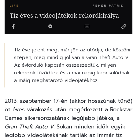
LIFE
FEHÉR PATRIK
Tíz éves a videojátékok rekordkirálya
Tíz éve jelent meg, már jön az utódja, de köszöni
szépen, még mindig jól van a Gran Theft Auto V.
Az évforduló kapcsán összeszedtük, milyen
rekordok fűződtek és a mai napig kapcsolódnak
a máig meghatározó videojátékhoz.
2013. szeptember 17-én (akkor hosszúnak tűnő)
öt éves várakozás után megérkezett a Rockstar
Games sikersorozatának legújabb játéka, a
Gran Theft Auto V
. Sokan minden idők egyik
legjobb videojátékának tartják az immár tíz