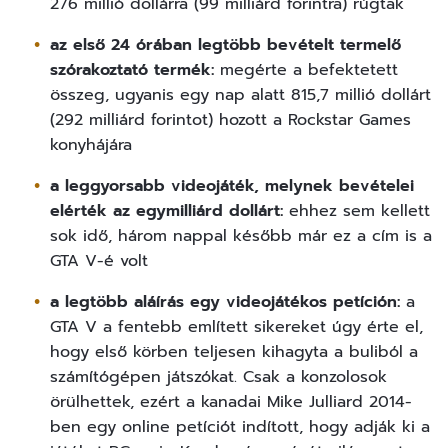
276 millió dollárra (99 milliárd forintra) rúgtak
az első 24 órában legtöbb bevételt termelő
szórakoztató termék:
megérte a befektetett
összeg, ugyanis egy nap alatt 815,7 millió dollárt
(292 milliárd forintot) hozott a Rockstar Games
konyhájára
a leggyorsabb videojáték, melynek bevételei
elérték az egymilliárd dollárt:
ehhez sem kellett
sok idő, három nappal később már ez a cím is a
GTA V-é volt
a legtöbb aláírás egy videojátékos petíción:
a
GTA V a fentebb említett sikereket úgy érte el,
hogy első körben teljesen kihagyta a buliból a
számítógépen játszókat. Csak a konzolosok
örülhettek, ezért a kanadai Mike Julliard 2014-
ben egy online petíciót indított, hogy adják ki a