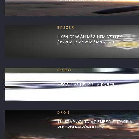
ÉKSZER
ILYEN DRÁGÁN MÉG NEM VETTEK
ÉKSZERT MAGYAR ÁRVERÉSEN
ROBOT
ÚJ REKORD, 100 KM-T SÉTÁLT
MEGÁLLÁS NÉLKÜL A ROBOT
DRÓN
TÚLSZÁRNYALTA AZ EMBERI TUDÁST A
REKORDER DRÓNMŰSOR