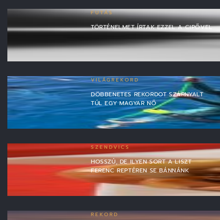
FUTÁS
TÖRTÉNELMET ÍRTAK EZZEL A CIPŐVEL
VILÁGREKORD
DÖBBENETES REKORDOT SZÁRNYALT
TÚL EGY MAGYAR NŐ
SZENDVICS
HOSSZÚ, DE ILYEN SORT A LISZT
FERENC REPTÉREN SE BÁNNÁNK
REKORD