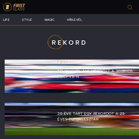
LIFE
STYLE
MAGIC
HÍRLEVÉL
REKORD
FOCI
TÍZ REKORD, AMI MEGDŐLT A 2026-OS
FOCI-VB-N
FOCI
20 ÉVE TART EGY REKORDOT A 25
ÉVES FUTBALLSZTÁR