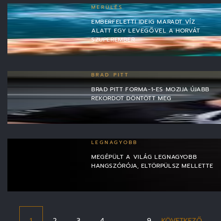
MERÜLÉS
EMBERFELETTI IDEIG MARADT VÍZ
ALATT EGY LEVEGŐVEL A HORVÁT
SZUPEREMBER
BRAD PITT
BRAD PITT FORMA-1-ES MOZIJA ÚJABB
REKORDOT DÖNTÖTT MEG
LEGNAGYOBB
MEGÉPÜLT A VILÁG LEGNAGYOBB
HANGSZÓRÓJA, ELTÖRPÜLSZ MELLETTE
1
2
3
4
…
9
KÖVETKEZŐ