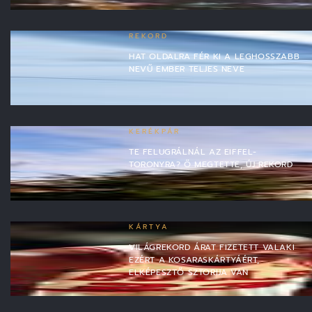
REKORD
HAT OLDALRA FÉR KI A LEGHOSSZABB
NEVŰ EMBER TELJES NEVE
KERÉKPÁR
TE FELUGRÁLNÁL AZ EIFFEL-
TORONYRA? Ő MEGTETTE, ÚJ REKORD
KÁRTYA
VILÁGREKORD ÁRAT FIZETETT VALAKI
EZÉRT A KOSARASKÁRTYÁÉRT,
ELKÉPESZTŐ SZTORIJA VAN