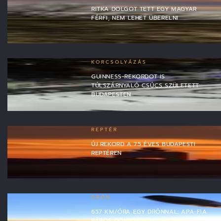
RITKA DOLGOT TETT EGY MAGYAR
FÉRFI, NEM LEHET ÜBERELNI
KORCSOLYÁZÁS
GUINNESS-REKORDOT IS
TÚLSZÁRNYALÓ CSÚCS SZÜLETETT
BUDAPESTEN
REPTÉR
ÚJ REKORD A 75 ÉVES BUDAPESTI
REPTÉREN
DRÓN
657 KM/ÓRA EGY DRÓNNAL: APA-FIA
PÁROS DÖNTÖTTE MEG A REKORDOT