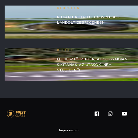
DEBRECEN
RITKÁN LÁTHATÓ LUXUSREPÜLŐ
LANDOLT DEBRECENBEN
REPÜLÉS
ÖT IJESZTŐ REPTÉR, AHOL GYAKRAN
SIKÍTANAK AZ UTASOK, NEM
VÉLETLENÜL
Impresszum