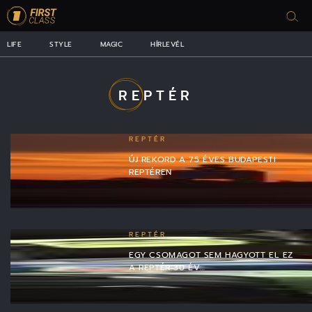
LIFE
STYLE
MAGIC
HÍRLEVÉL
REPTÉR
REPTÉR
ÚJ REKORD A 75 ÉVES BUDAPESTI
REPTÉREN
REPTÉR
EGY CSOMAGOT SEM HAGYOTT EL EZ
A REPTÉR 30 ÉV…