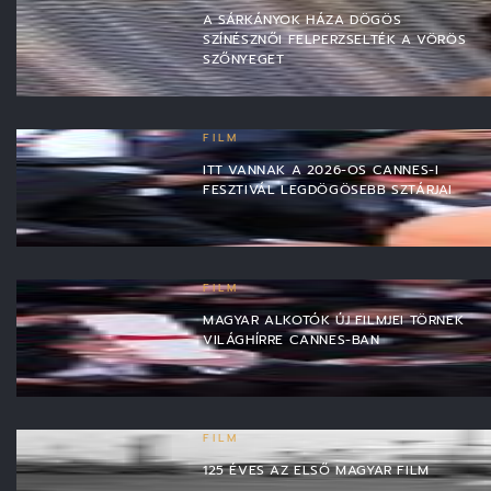
A SÁRKÁNYOK HÁZA DÖGÖS
SZÍNÉSZNŐI FELPERZSELTÉK A VÖRÖS
SZŐNYEGET
FILM
ITT VANNAK A 2026-OS CANNES-I
FESZTIVÁL LEGDÖGÖSEBB SZTÁRJAI
FILM
MAGYAR ALKOTÓK ÚJ FILMJEI TÖRNEK
VILÁGHÍRRE CANNES-BAN
FILM
125 ÉVES AZ ELSŐ MAGYAR FILM