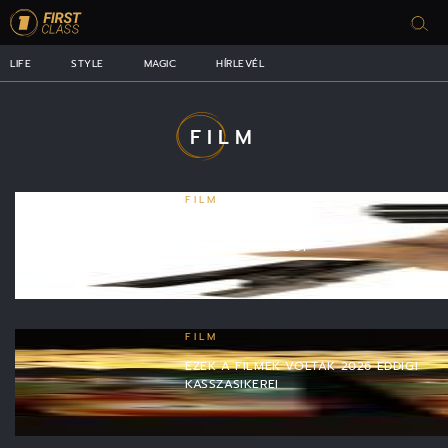
LIFE
STYLE
MAGIC
HÍRLEVÉL
FILM
FILM
SOSEM LÁTOTT PÉNZÉRT VETTEK STAR
WARS-FÉNYKARDOT
FILM
EZEK A FILMEK VOLTAK 2026 EDDIGI
KASSZASIKEREI