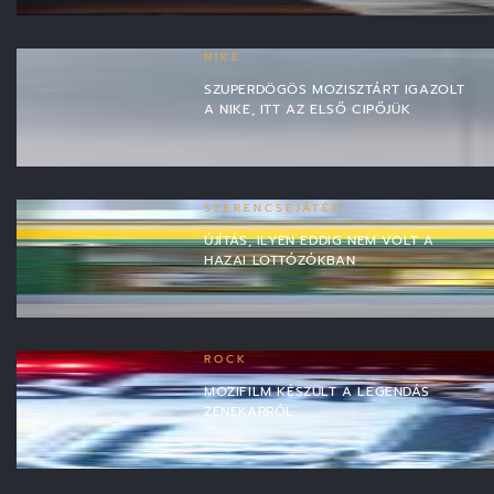
NIKE
SZUPERDÖGÖS MOZISZTÁRT IGAZOLT
A NIKE, ITT AZ ELSŐ CIPŐJÜK
SZERENCSEJÁTÉK
ÚJÍTÁS, ILYEN EDDIG NEM VOLT A
HAZAI LOTTÓZÓKBAN
ROCK
MOZIFILM KÉSZÜLT A LEGENDÁS
ZENEKARRÓL