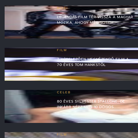
MOZI
LEGENDÁS FILM TÉR VISSZA A MAGYAR
MOZIKA, AHOGY MÉG SOSEM…
FILM
7 KÖTELEZŐEN MEGNÉZENDŐ FILM A
70 ÉVES TOM HANKSTŐL
CELEB
80 ÉVES SYLVESTER STALLONE, DE
INKÁBB NÉZZ MEG 10 DÖGÖS…
FILM