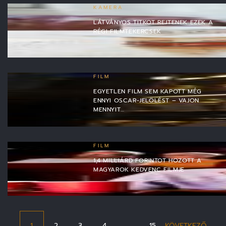
KAMERA
LÁTVÁNYOS TITKOT REJTENEK EZEK A
RÉGI FILMTEKERCSEK
FILM
EGYETLEN FILM SEM KAPOTT MÉG
ENNYI OSCAR-JELÖLÉST – VAJON
MENNYIT…
FILM
1,4 MILLIÁRD FORINTOT HOZOTT A
MAGYAROK KEDVENC FILMJE
1
2
3
4
…
15
KÖVETKEZŐ