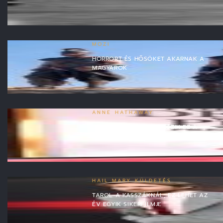
MOZI
HORRORT ÉS HŐSÖKET AKARNAK A
MAGYAROK
ANNE HATHAWAY
EGYSZERŰEN NEM ÖREGSZIK EZ A
HOLLYWOODI SZÉPSÉG
HAIL MARY KÜLDETÉS
TAROL A KASSZÁKNÁL, EZ LEHET AZ
ÉV EGYIK SIKERFILMJE