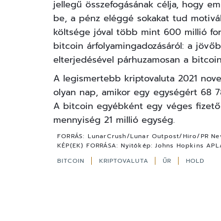
jellegű összefogásának célja, hogy emb
be, a pénz eléggé sokakat tud motivál
költsége jóval több mint 600 millió f
bitcoin árfolyamingadozásáról: a jövőb
elterjedésével párhuzamosan a bitcoin
A legismertebb kriptovaluta 2021 nov
olyan nap, amikor egy egységért 68 789 d
A bitcoin egyébként egy véges fizető
mennyiség 21 millió egység.
FORRÁS:
LunarCrush/Lunar Outpost/Hiro/PR Ne
KÉP(EK) FORRÁSA:
Nyitókép: Johns Hopkins APL
BITCOIN
KRIPTOVALUTA
ŰR
HOLD