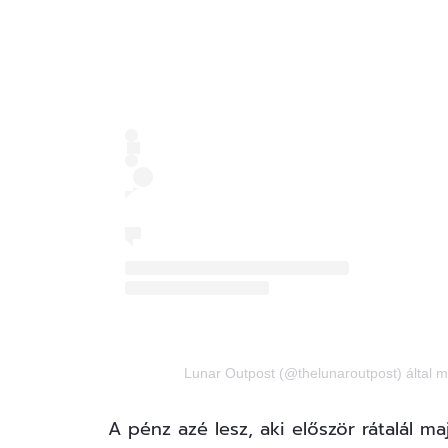
Lunar Outpost (@thelunaroutpost) által 
A pénz azé lesz, aki először rátalál maj