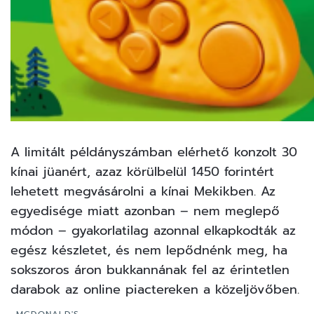
A limitált példányszámban elérhető konzolt 30
kínai jüanért, azaz körülbelül 1450 forintért
lehetett megvásárolni a kínai Mekikben. Az
egyedisége miatt azonban – nem meglepő
módon – gyakorlatilag azonnal elkapkodták az
egész készletet, és nem lepődnénk meg, ha
sokszoros áron bukkannának fel az érintetlen
darabok az online piactereken a közeljövőben.
MCDONALD'S