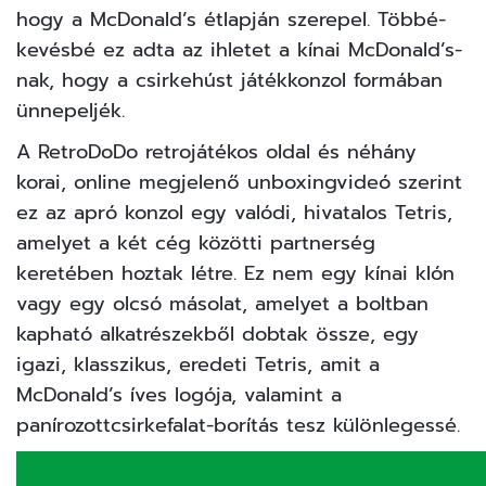
hogy a McDonald’s étlapján szerepel. Többé-
kevésbé ez adta az ihletet a kínai McDonald’s-
nak, hogy a csirkehúst játékkonzol formában
ünnepeljék.
A RetroDoDo retrojátékos oldal és néhány
korai, online megjelenő unboxingvideó szerint
ez az apró konzol egy valódi, hivatalos Tetris,
amelyet a két cég közötti partnerség
keretében hoztak létre. Ez nem egy kínai klón
vagy egy olcsó másolat, amelyet a boltban
kapható alkatrészekből dobtak össze, egy
igazi, klasszikus, eredeti Tetris, amit a
McDonald’s íves logója, valamint a
panírozottcsirkefalat-borítás tesz különlegessé.