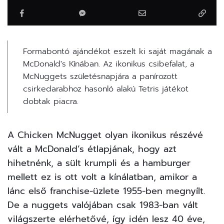
Formabontó ajándékot eszelt ki saját magának a
McDonald's Kínában. Az ikonikus csibefalat, a
McNuggets születésnapjára a panírozott
csirkedarabhoz hasonló alakú Tetris játékot
dobtak piacra.
A Chicken McNugget olyan ikonikus részévé
vált a McDonald’s étlapjának, hogy azt
hihetnénk, a sült krumpli és a hamburger
mellett ez is ott volt a kínálatban, amikor a
lánc első franchise-üzlete 1955-ben megnyílt.
De a nuggets valójában csak 1983-ban vált
világszerte elérhetővé, így idén lesz 40 éve,