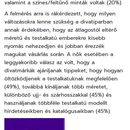
valamint a színes/feltűnő minták voltak (20%).
A felmérés arra is rákérdezett, hogy milyen
változásokra lenne szükség a divatiparban
annak érdekében, hogy az átlagostól eltérő
méretű és testalkatú emberekre kisebb
nyomás nehezedjen és jobban érezzék
magukat vásárlás során. A nők esetében a
leggyakoribb válasz az volt, hogy a
divatmárkák ajánljanak tippeket, hogy hogyan
öltözködjenek a testalkatuknak megfelelően
(49%), továbbá kínáljanak több méretet,
különböző ujj- és szárhosszakkal (45%) és
használjanak többféle testalkatú modellt
hirdetéseikben és katalógusaikban (45%).