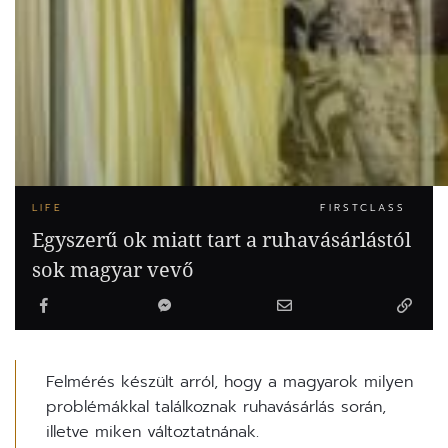
LIFE
FIRSTCLASS
Egyszerű ok miatt tart a ruhavásárlástól
sok magyar vevő
Felmérés készült arról, hogy a magyarok milyen
problémákkal találkoznak ruhavásárlás során,
illetve miken változtatnának.