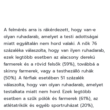
A felmérés arra is rákérdezett, hogy van-e
olyan ruhadarab, amelyet a testi adottságai
miatt egyáltalán nem hord valaki. A nők 76
százaléka válaszolta, hogy van ilyen ruhadarab,
ezek legtöbb esetben az alacsony derekú
farmerek és a rövid felsők (59%), továbbá a
skinny farmerek, vagy a testhezálló ruhák
(50%). A férfiak esetében 51 százalék
válaszolta, hogy van olyan ruhadarab, amelyet
testalkata miatt nem hord. Ezek legtöbb
esetben a szűk pólók és farmerek (61%), az
atlétatrikók és egyéb sportruházat (20%),