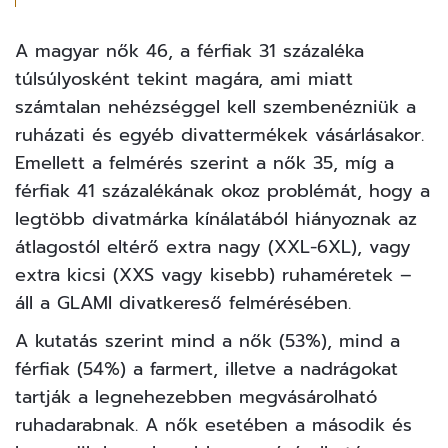
A magyar nők 46, a férfiak 31 százaléka
túlsúlyosként tekint magára, ami miatt
számtalan nehézséggel kell szembenézniük a
ruházati és egyéb divattermékek vásárlásakor.
Emellett a felmérés szerint a nők 35, míg a
férfiak 41 százalékának okoz problémát, hogy a
legtöbb divatmárka kínálatából hiányoznak az
átlagostól eltérő extra nagy (XXL-6XL), vagy
extra kicsi (XXS vagy kisebb) ruhaméretek –
áll a GLAMI divatkereső felmérésében.
A kutatás szerint mind a nők (53%), mind a
férfiak (54%) a farmert, illetve a nadrágokat
tartják a legnehezebben megvásárolható
ruhadarabnak. A nők esetében a második és