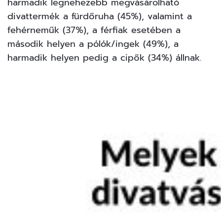
harmadik legnehezebb megvásárolható
divattermék a fürdőruha (45%), valamint a
fehérneműk (37%), a férfiak esetében a
második helyen a pólók/ingek (49%), a
harmadik helyen pedig a cipők (34%) állnak.