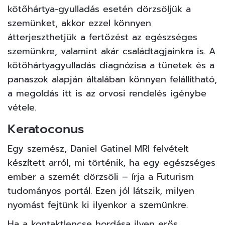
kötőhártya-gyulladás esetén dörzsöljük a
szemünket, akkor ezzel könnyen
átterjeszthetjük a fertőzést az egészséges
szemünkre, valamint akár családtagjainkra is. A
kötőhártyagyulladás diagnózisa a tünetek és a
panaszok alapján általában könnyen felállítható,
a megoldás itt is az orvosi rendelés igénybe
vétele.
Keratoconus
Egy szemész, Daniel Gatinel MRI felvételt
készített arról, mi történik, ha egy egészséges
ember a szemét dörzsöli – írja a
Futurism
tudományos portál. Ezen jól látszik, milyen
nyomást fejtünk ki ilyenkor a szemünkre.
Ha a kontaktlencse hordása ilyen erős,