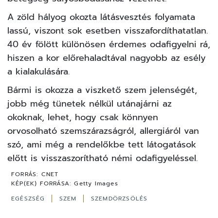
A zöld hályog okozta látásvesztés folyamata
lassú, viszont sok esetben visszafordíthatatlan.
40 év fölött különösen érdemes odafigyelni rá,
hiszen a kor előrehaladtával nagyobb az esély
a kialakulására.
Bármi is okozza a viszkető szem jelenségét,
jobb még tünetek nélkül utánajárni az
okoknak, lehet, hogy csak könnyen
orvosolható szemszárazságról, allergiáról van
szó, ami még a rendelőkbe tett látogatások
előtt is visszaszorítható némi odafigyeléssel.
FORRÁS:
CNET
KÉP(EK) FORRÁSA:
Getty Images
EGÉSZSÉG
SZEM
SZEMDÖRZSÖLÉS