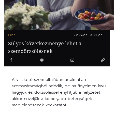
LIFE
KOVÁCS MIKLÓS
Súlyos következménye lehet a
szemdörzsölésnek
A viszkető szem általában ártalmatlan
szemszárazságból adódik, de ha figyelmen kívül
hagyjuk és dörzsöléssel enyhítjük a helyzetet,
akkor növeljük a komolyabb betegségek
megjelenésének kockázatát.