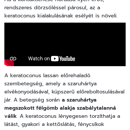
rendszeres dörzsöléssel párosul, az a
keratoconus kialakulásának esélyét is növeli.
A keratoconus lassan előrehaladó
szembetegség, amely a szaruhártya
elvékonyodásával, kúpszerű előreboltosulásával
jár. A betegség során
a szaruhártya
megszokott félgömb alakja szabálytalanná
válik
. A keratoconus lényegesen torzíthatja a
látást, gyakori a kettőslátás, fénycsíkok