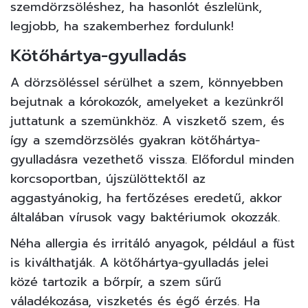
szemdörzsöléshez, ha hasonlót észlelünk,
legjobb, ha szakemberhez fordulunk!
Kötőhártya-gyulladás
A dörzsöléssel sérülhet a szem, könnyebben
bejutnak a kórokozók, amelyeket a kezünkről
juttatunk a szemünkhöz. A viszkető szem, és
így a szemdörzsölés gyakran kötőhártya-
gyulladásra vezethető vissza. Előfordul minden
korcsoportban, újszülöttektől az
aggastyánokig, ha fertőzéses eredetű, akkor
általában vírusok vagy baktériumok okozzák.
Néha allergia és irritáló anyagok, például a füst
is kiválthatják. A kötőhártya-gyulladás jelei
közé tartozik a bőrpír, a szem sűrű
váladékozása, viszketés és égő érzés. Ha