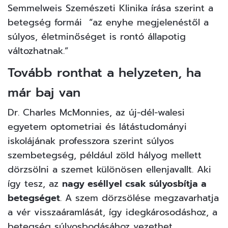
Semmelweis Szemészeti Klinika írása szerint a
betegség formái “az enyhe megjelenéstől a
súlyos, életminőséget is rontó állapotig
változhatnak.”
Tovább ronthat a helyzeten, ha
már baj van
Dr. Charles McMonnies, az új-dél-walesi
egyetem optometriai és látástudományi
iskolájának professzora szerint súlyos
szembetegség, például zöld hályog mellett
dörzsölni a szemet különösen ellenjavallt. Aki
így tesz, az
nagy eséllyel csak súlyosbítja a
betegséget
. A szem dörzsölése megzavarhatja
a vér visszaáramlását, így idegkárosodáshoz, a
betegség súlyosbodásához vezethet.