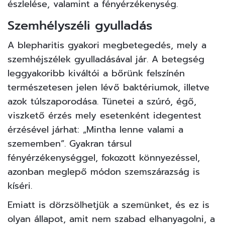
észlelése, valamint a fényérzékenység.
Szemhélyszéli gyulladás
A blepharitis gyakori megbetegedés, mely a
szemhéjszélek gyulladásával jár. A betegség
leggyakoribb kiváltói a bőrünk felszínén
természetesen jelen lévő baktériumok, illetve
azok túlszaporodása. Tünetei a szúró, égő,
viszkető érzés mely esetenként idegentest
érzésével járhat: „Mintha lenne valami a
szememben”. Gyakran társul
fényérzékenységgel, fokozott könnyezéssel,
azonban meglepő módon szemszárazság is
kíséri.
Emiatt is dörzsölhetjük a szemünket, és ez is
olyan állapot, amit nem szabad elhanyagolni, a