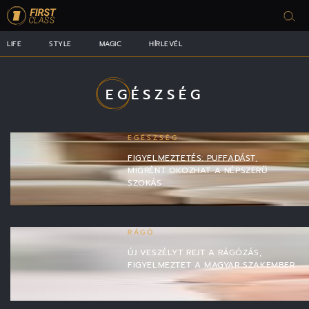
LIFE
STYLE
MAGIC
HÍRLEVÉL
EGÉSZSÉG
EGÉSZSÉG
FIGYELMEZTETÉS: PUFFADÁST,
MIGRÉNT OKOZHAT A NÉPSZERŰ
SZOKÁS
RÁGÓ
ÚJ VESZÉLYT REJT A RÁGÓZÁS,
FIGYELMEZTET A MAGYAR SZAKEMBER