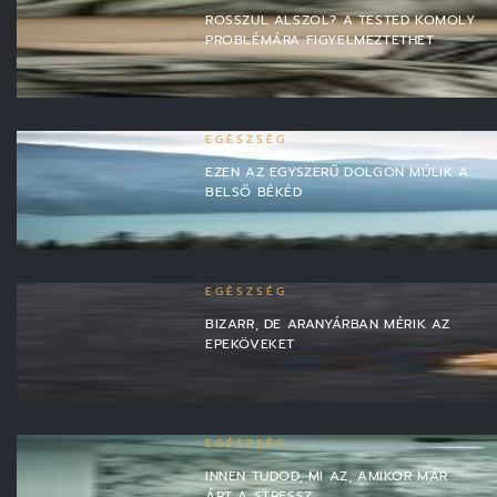
ROSSZUL ALSZOL? A TESTED KOMOLY
PROBLÉMÁRA FIGYELMEZTETHET
EGÉSZSÉG
EZEN AZ EGYSZERŰ DOLGON MÚLIK A
BELSŐ BÉKÉD
EGÉSZSÉG
BIZARR, DE ARANYÁRBAN MÉRIK AZ
EPEKÖVEKET
EGÉSZSÉG
INNEN TUDOD, MI AZ, AMIKOR MÁR
ÁRT A STRESSZ