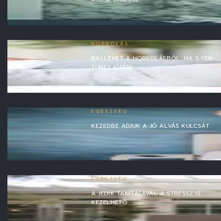
HORKOLÁS
BAJ LEHET A HORKOLÁSBÓL, HA ILYEN
TÜNET KÍSÉRI
EGÉSZSÉG
KEZEDBE ADJUK A JÓ ALVÁS KULCSÁT
EGÉSZSÉG
A JEDIK TANÍTÁSÁVAL A STRESSZ IS
KEZELHETŐ