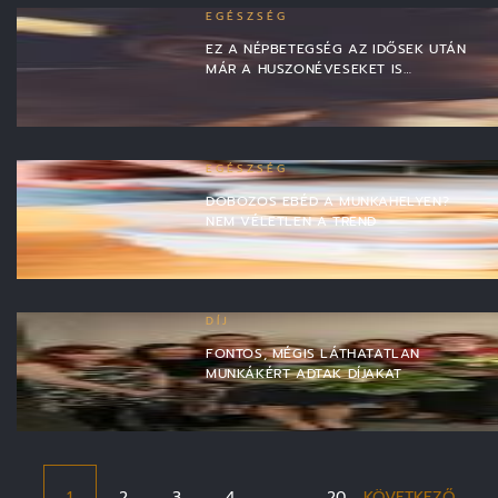
EGÉSZSÉG
EZ A NÉPBETEGSÉG AZ IDŐSEK UTÁN
MÁR A HUSZONÉVESEKET IS…
EGÉSZSÉG
DOBOZOS EBÉD A MUNKAHELYEN?
NEM VÉLETLEN A TREND
DÍJ
FONTOS, MÉGIS LÁTHATATLAN
MUNKÁKÉRT ADTAK DÍJAKAT
1
2
3
4
…
20
KÖVETKEZŐ