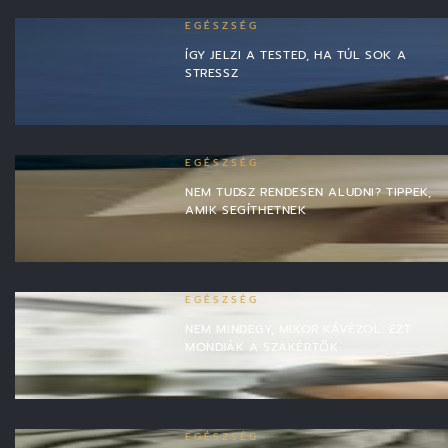
EGÉSZSÉG
ÍGY JELZI A TESTED, HA TÚL SOK A
STRESSZ
EGÉSZSÉG
NEM TUDSZ RENDESEN ALUDNI? TIPPEK,
AMIK SEGÍTHETNEK
EGÉSZSÉG
NEM MINDEGY, MIKOR KÁVÉZOL: EZT
MONDJÁK A SZAKÉRTŐK
EGÉSZSÉG