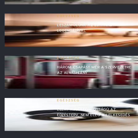
EGÉSZSÉG
LESZÁMOLUNK AZ ESTI IVÁS
LEGENDÁJÁVAL
EGÉSZSÉG
HÁROM CSAPÁST MÉR A SZERVEZETRE
AZ ALVÁSHIÁNY
EGÉSZSÉG
EZÉRT KULCSFONTOSSÁGÚ AZ
EDZÉSTERV, NEM ELÉG A LELKESEDÉS