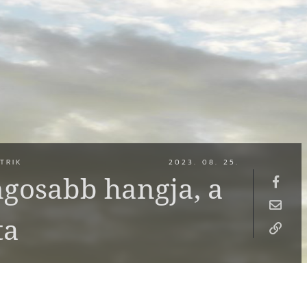
TRIK
2023. 08. 25.
ngosabb hangja, a
ta