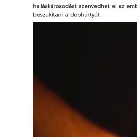
halláskárosodást szenvedhet el az em
beszakítani a dobhártyát.