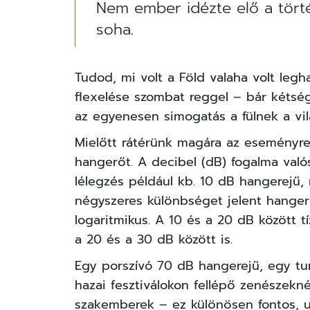
Nem ember idézte elő a tört
soha.
Tudod, mi volt a Föld valaha volt l
flexelése szombat reggel – bár kétség
az egyenesen simogatás a fülnek a vi
Mielőtt rátérünk magára az eseményre,
hangerőt. A decibel (dB) fogalma való
lélegzés például kb. 10 dB hangerejű
négyszeres különbséget jelent hanger
logaritmikus. A 10 és a 20 dB között t
a 20 és a 30 dB között is.
Egy porszívó 70 dB hangerejű, egy tu
hazai fesztiválokon fellépő zenészekn
szakemberek – ez különösen fontos,