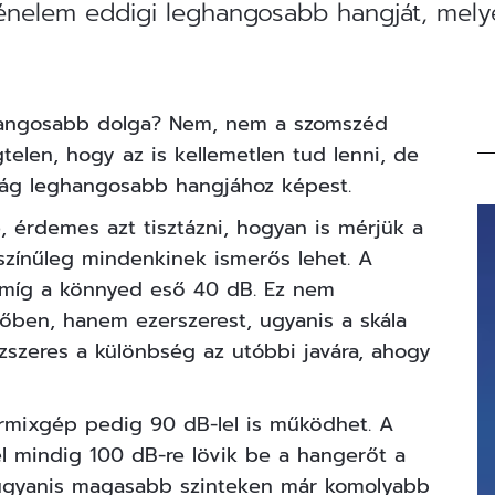
énelem eddigi leghangosabb hangját, melye
eghangosabb dolga? Nem, nem a szomszéd
telen, hogy az is kellemetlen tud lenni, de
lág leghangosabb hangjához képest.
 érdemes azt tisztázni, hogyan is mérjük a
színűleg mindenkinek ismerős lehet. A
, míg a könnyed eső 40 dB. Ez nem
őben, hanem ezerszerest, ugyanis a skála
ízszeres a különbség az utóbbi javára, ahogy
rmixgép pedig 90 dB-lel is működhet. A
él mindig 100 dB-re lövik be a hangerőt a
 ugyanis magasabb szinteken már komolyabb