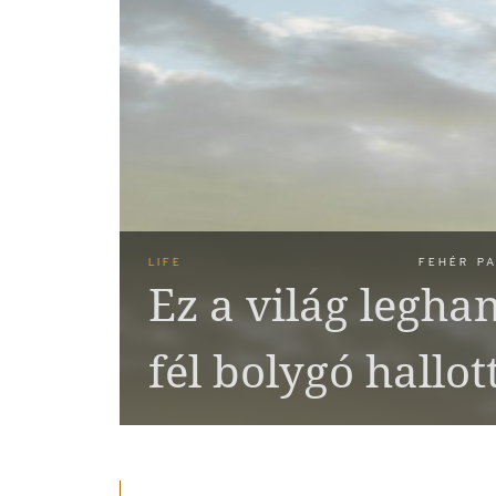
LIFE
FEHÉR PA
Ez a világ legha
fél bolygó hallot