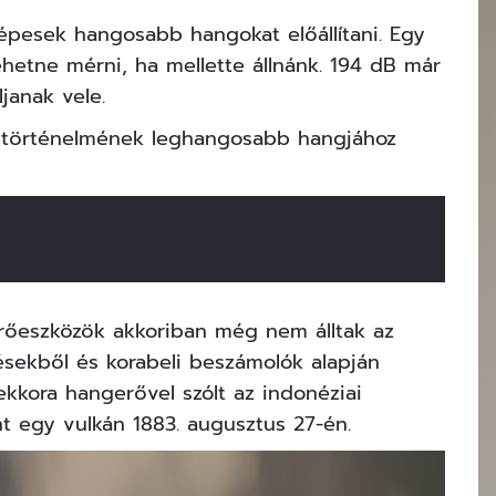
épesek hangosabb hangokat előállítani. Egy
lehetne mérni, ha mellette állnánk. 194 dB már
janak vele.
történelmének leghangosabb hangjához
érőeszközök akkoriban még nem álltak az
sekből és korabeli beszámolók alapján
kkora hangerővel szólt az indonéziai
nt egy vulkán 1883. augusztus 27-én.