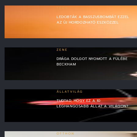
TECH
LEDOBTÁK A BASSZUSBOMBÁT EZZEL
AZ ÚJ HORDOZHATÓ ESZKÖZZEL
ZENE
DRÁGA DOLGOT NYOMOTT A FÜLÉBE
BECKHAM
ÁLLATVILÁG
TUDTAD, HOGY EZ A 10
LEGHANGOSABB ÁLLAT A VILÁGON?
OTTHON