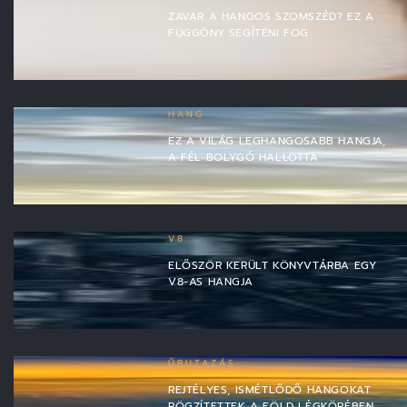
ZAVAR A HANGOS SZOMSZÉD? EZ A
FÜGGÖNY SEGÍTENI FOG
HANG
EZ A VILÁG LEGHANGOSABB HANGJA,
A FÉL BOLYGÓ HALLOTTA
V8
ELŐSZÖR KERÜLT KÖNYVTÁRBA EGY
V8-AS HANGJA
ŰRUTAZÁS
REJTÉLYES, ISMÉTLŐDŐ HANGOKAT
RÖGZÍTETTEK A FÖLD LÉGKÖRÉBEN