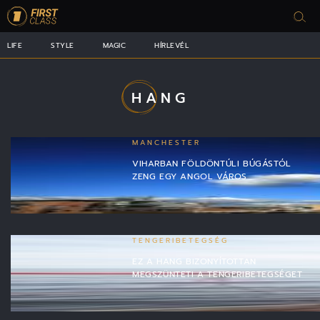
LIFE
STYLE
MAGIC
HÍRLEVÉL
HANG
MANCHESTER
VIHARBAN FÖLDÖNTÚLI BÚGÁSTÓL
ZENG EGY ANGOL VÁROS
TENGERIBETEGSÉG
EZ A HANG BIZONYÍTOTTAN
MEGSZÜNTETI A TENGERIBETEGSÉGET