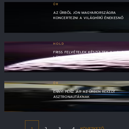
ŰR
AZ ŰRBŐL JÖN MAGYARORSZÁGRA
KONCERTEZNI A VILÁGHÍRŰ ÉNEKESNŐ
HOLD
FRISS FELVÉTELEK KÉSZÜLTEK A HOLD
LÁTHATATLAN OLDALÁRÓL
ŰR
ENNYI PÉNZ JÁR AZ ŰRBEN REKEDT
ASZTRONAUTÁKNAK
1
2
3
4
KÖVETKEZŐ