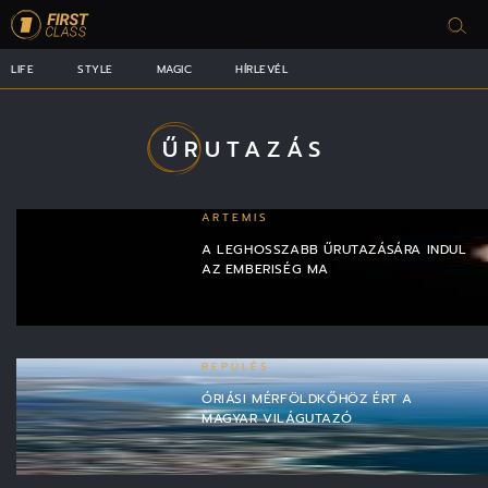
LIFE
STYLE
MAGIC
HÍRLEVÉL
ŰRUTAZÁS
ARTEMIS
A LEGHOSSZABB ŰRUTAZÁSÁRA INDUL
AZ EMBERISÉG MA
REPÜLÉS
ÓRIÁSI MÉRFÖLDKŐHÖZ ÉRT A
MAGYAR VILÁGUTAZÓ