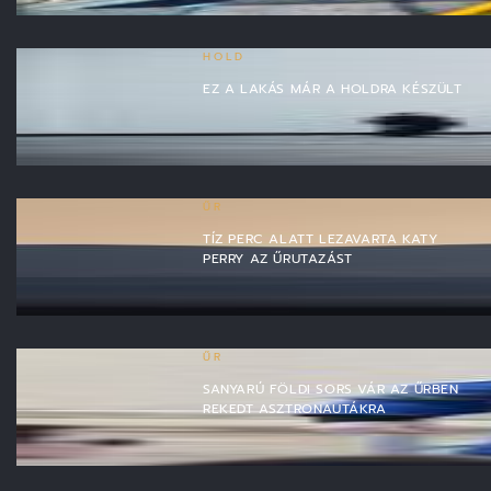
HOLD
EZ A LAKÁS MÁR A HOLDRA KÉSZÜLT
ŰR
TÍZ PERC ALATT LEZAVARTA KATY
PERRY AZ ŰRUTAZÁST
ŰR
SANYARÚ FÖLDI SORS VÁR AZ ŰRBEN
REKEDT ASZTRONAUTÁKRA