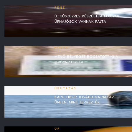
PÉNZ
ÚJ HÚSZEZRES KÉSZÜLT, A MAGYAR
ŰRHAJÓSOK VANNAK RAJTA
POSTA
MENŐ BÉLYEGET BOCSÁTOTT KI A
MAGYAR POSTA
ŰRUTAZÁS
KAPU TIBOR TOVÁBB MARAD AZ
ŰRBEN, MINT TERVEZTÉK
ŰR