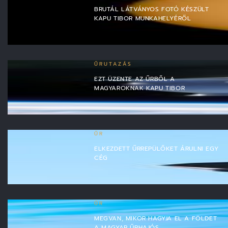
BRUTÁL LÁTVÁNYOS FOTÓ KÉSZÜLT
KAPU TIBOR MUNKAHELYÉRŐL
ŰRUTAZÁS
EZT ÜZENTE AZ ŰRBŐL A
MAGYAROKNAK KAPU TIBOR
ŰR
ELKEZDETT ŰRREPÜLŐKET ÁRULNI EGY
CÉG
ŰR
MEGVAN, MIKOR HAGYJA EL A FÖLDET
A MAGYAR ŰRHAJÓS