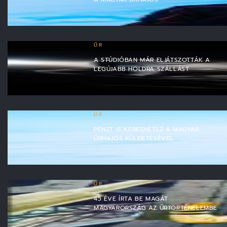
ŰR
A STÚDIÓBAN MÁR ELJÁTSZOTTÁK A
LEGÚJABB HOLDRA SZÁLLÁST
ŰR
PÉNZT IS KERESHETSZ A MAGYAR
ŰRHAJÓS KÜLDETÉSÉVEL
ŰR
45 ÉVE ÍRTA BE MAGÁT
MAGYARORSZÁG AZ ŰRTÖRTÉNELEMBE