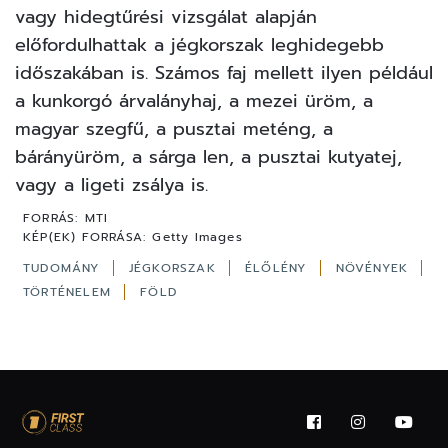
vagy hidegtűrési vizsgálat alapján
előfordulhattak a jégkorszak leghidegebb
időszakában is. Számos faj mellett ilyen például
a kunkorgó árvalányhaj, a mezei üröm, a
magyar szegfű, a pusztai meténg, a
bárányüröm, a sárga len, a pusztai kutyatej,
vagy a ligeti zsálya is.
FORRÁS:
MTI
KÉP(EK) FORRÁSA:
Getty Images
TUDOMÁNY
JÉGKORSZAK
ÉLŐLÉNY
NÖVÉNYEK
TÖRTÉNELEM
FÖLD