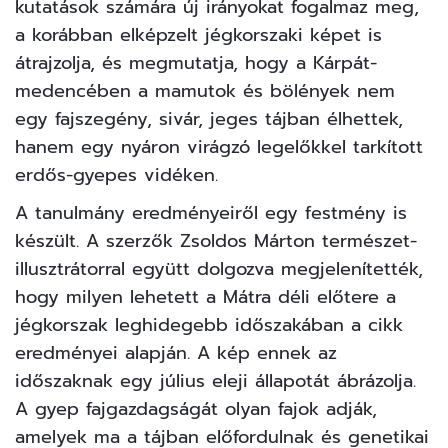
kutatások számára új irányokat fogalmaz meg,
a korábban elképzelt jégkorszaki képet is
átrajzolja, és megmutatja, hogy a Kárpát-
medencében a mamutok és bölények nem
egy fajszegény, sivár, jeges tájban élhettek,
hanem egy nyáron virágzó legelőkkel tarkított
erdős-gyepes vidéken.
A tanulmány eredményeiről egy festmény is
készült. A szerzők Zsoldos Márton természet-
illusztrátorral együtt dolgozva megjelenítették,
hogy milyen lehetett a Mátra déli előtere a
jégkorszak leghidegebb időszakában a cikk
eredményei alapján. A kép ennek az
időszaknak egy július eleji állapotát ábrázolja.
A gyep fajgazdagságát olyan fajok adják,
amelyek ma a tájban előfordulnak és genetikai