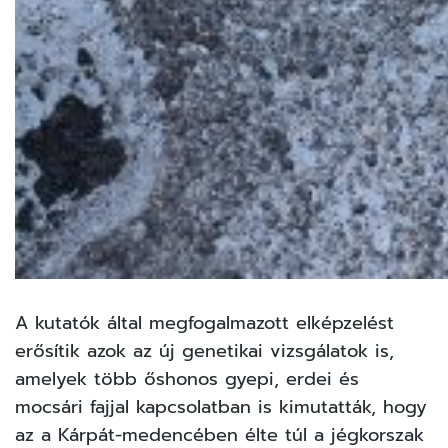
A kutatók által megfogalmazott elképzelést
erősítik azok az új genetikai vizsgálatok is,
amelyek több őshonos gyepi, erdei és
mocsári fajjal kapcsolatban is kimutatták, hogy
az a Kárpát-medencében élte túl a jégkorszak