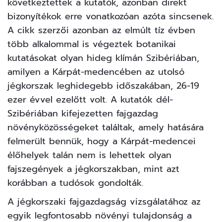
következtettek a kutatók, azonban direkt
bizonyítékok erre vonatkozóan azóta sincsenek.
A cikk szerzői azonban az elmúlt tíz évben
több alkalommal is végeztek botanikai
kutatásokat olyan hideg klímán Szibériában,
amilyen a Kárpát-medencében az utolsó
jégkorszak leghidegebb időszakában, 26-19
ezer évvel ezelőtt volt. A kutatók dél-
Szibériában kifejezetten fajgazdag
növényközösségeket találtak, amely hatására
felmerült bennük, hogy a Kárpát-medencei
élőhelyek talán nem is lehettek olyan
fajszegények a jégkorszakban, mint azt
korábban a tudósok gondolták.
A jégkorszaki fajgazdagság vizsgálatához az
egyik legfontosabb növényi tulajdonság a