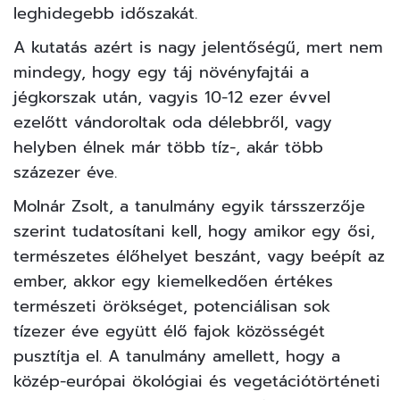
leghidegebb időszakát.
A kutatás azért is nagy jelentőségű, mert nem
mindegy, hogy egy táj növényfajtái a
jégkorszak után, vagyis 10-12 ezer évvel
ezelőtt vándoroltak oda délebbről, vagy
helyben élnek már több tíz-, akár több
százezer éve.
Molnár Zsolt, a tanulmány egyik társszerzője
szerint tudatosítani kell, hogy amikor egy ősi,
természetes élőhelyet beszánt, vagy beépít az
ember, akkor egy kiemelkedően értékes
természeti örökséget, potenciálisan sok
tízezer éve együtt élő fajok közösségét
pusztítja el. A tanulmány amellett, hogy a
közép-európai ökológiai és vegetációtörténeti