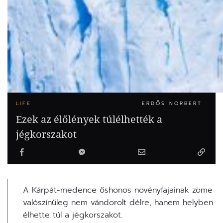
LIFE
ERDŐS NORBERT
Ezek az élőlények túlélhették a
jégkorszakot
A Kárpát-medence őshonos növényfajainak zöme
valószínűleg nem vándorolt délre, hanem helyben
élhette túl a jégkorszakot.