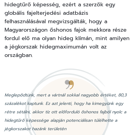
hidegtűrő képesség, ezért a szerzők egy
globális fajelterjedési adatbázis
felhasználásával megvizsgálták, hogy a
Magyarországon őshonos fajok mekkora része
fordul elő ma olyan hideg klímán, mint amilyen
a jégkorszak hidegmaximumán volt az
országban.
Meglepődtünk, mert a vártnál sokkal nagyobb értéket, 80,3
százalékot kaptunk. Ez azt jelenti, hogy ha kimegyünk egy
rétre sétálni, akkor tíz ott előforduló őshonos fajból nyolc a
hidegtűrő képessége alapján potenciálisan túlélhette a
jégkorszakot hazánk területén