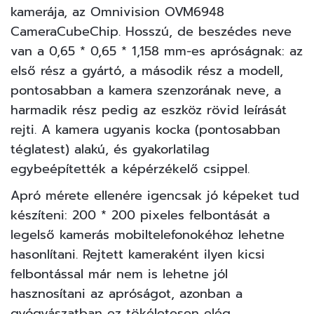
kamerája, az Omnivision OVM6948
CameraCubeChip. Hosszú, de beszédes neve
van a 0,65 * 0,65 * 1,158 mm-es apróságnak: az
első rész a gyártó, a második rész a modell,
pontosabban a kamera szenzorának neve, a
harmadik rész pedig az eszköz rövid leírását
rejti. A kamera ugyanis kocka (pontosabban
téglatest) alakú, és gyakorlatilag
egybeépítették a képérzékelő csippel.
Apró mérete ellenére igencsak jó képeket tud
készíteni: 200 * 200 pixeles felbontását a
legelső kamerás mobiltelefonokéhoz lehetne
hasonlítani. Rejtett kameraként ilyen kicsi
felbontással már nem is lehetne jól
hasznosítani az apróságot, azonban a
gyógyászatban ez tökéletesen elég.