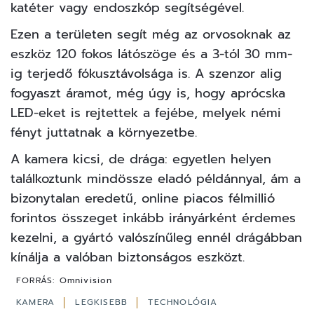
katéter vagy endoszkóp segítségével.
Ezen a területen segít még az orvosoknak az
eszköz 120 fokos látószöge és a 3-tól 30 mm-
ig terjedő fókusztávolsága is. A szenzor alig
fogyaszt áramot, még úgy is, hogy aprócska
LED-eket is rejtettek a fejébe, melyek némi
fényt juttatnak a környezetbe.
A kamera kicsi, de drága: egyetlen helyen
találkoztunk mindössze eladó példánnyal, ám a
bizonytalan eredetű, online piacos félmillió
forintos összeget inkább irányárként érdemes
kezelni, a gyártó valószínűleg ennél drágábban
kínálja a valóban biztonságos eszközt.
FORRÁS:
Omnivision
KAMERA
LEGKISEBB
TECHNOLÓGIA