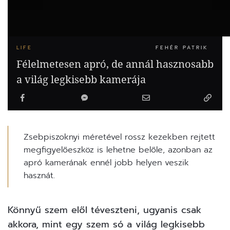
LIFE
FEHÉR PATRIK
Félelmetesen apró, de annál hasznosabb
a világ legkisebb kamerája
Zsebpiszoknyi méretével rossz kezekben rejtett
megfigyelőeszköz is lehetne belőle, azonban az
apró kamerának ennél jobb helyen veszik
hasznát.
Könnyű szem elől téveszteni, ugyanis csak
akkora, mint egy szem só a világ legkisebb