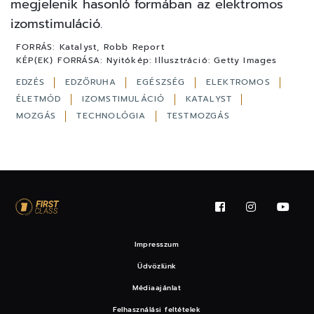
megjelenik hasonló formában az elektromos
izomstimuláció.
FORRÁS:
Katalyst, Robb Report
KÉP(EK) FORRÁSA:
Nyitókép: Illusztráció: Getty Images
EDZÉS
EDZŐRUHA
EGÉSZSÉG
ELEKTROMOS
ÉLETMÓD
IZOMSTIMULÁCIÓ
KATALYST
MOZGÁS
TECHNOLÓGIA
TESTMOZGÁS
Impresszum
Üdvözlünk
Médiaajánlat
Felhasználási feltételek