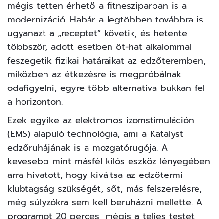
mégis tetten érhető a fitnesziparban is a
modernizáció. Habár a legtöbben továbbra is
ugyanazt a „receptet” követik, és hetente
többször, adott esetben öt-hat alkalommal
feszegetik fizikai határaikat az edzőteremben,
miközben az étkezésre is megpróbálnak
odafigyelni, egyre több alternatíva bukkan fel
a horizonton.
Ezek egyike az elektromos izomstimuláción
(EMS) alapuló technológia, ami a Katalyst
edzőruhájának is a mozgatórugója. A
kevesebb mint másfél kilós eszköz lényegében
arra hivatott, hogy kiváltsa az edzőtermi
klubtagság szükségét, sőt, más felszerelésre,
még súlyzókra sem kell beruházni mellette. A
programot 20 perces, mégis a teljes testet