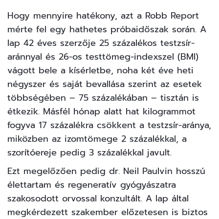
Hogy mennyire hatékony, azt a
Robb Report
mérte fel egy hathetes próbaidőszak során. A
lap 42 éves szerzője 25 százalékos testzsír-
aránnyal és 26-os testtömeg-indexszel (BMI)
vágott bele a kísérletbe, noha két éve heti
négyszer és saját bevallása szerint az esetek
többségében – 75 százalékában – tisztán is
étkezik. Másfél hónap alatt hat kilogrammot
fogyva 17 százalékra csökkent a testzsír-aránya,
miközben az izomtömege 2 százalékkal, a
szorítóereje pedig 3 százalékkal javult.
Ezt megelőzően pedig dr. Neil Paulvin hosszú
élettartam és regeneratív gyógyászatra
szakosodott orvossal konzultált. A lap által
megkérdezett szakember előzetesen is biztos