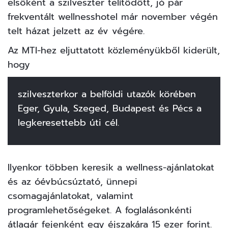
elsőként a szilveszter telítődött, jó pár
frekventált wellnesshotel már november végén
telt házat jelzett az év végére.
Az MTI-hez eljuttatott közleményükből kiderült,
hogy
szilveszterkor a belföldi utazók körében
Eger, Gyula, Szeged, Budapest és Pécs a
legkeresettebb úti cél.
Ilyenkor többen keresik a wellness-ajánlatokat
és az óévbúcsúztató, ünnepi
csomagajánlatokat, valamint
programlehetőségeket. A foglalásonkénti
átlagár fejenként egy éjszakára 15 ezer forint.