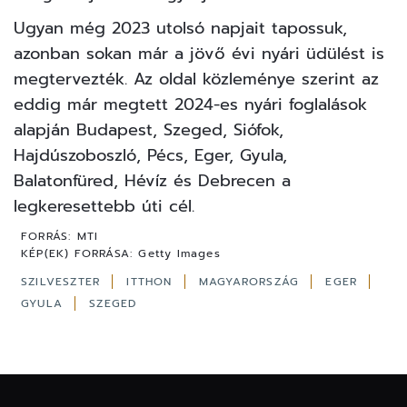
Ugyan még 2023 utolsó napjait tapossuk,
azonban sokan már a jövő évi nyári üdülést is
megtervezték. Az oldal közleménye szerint az
eddig már megtett 2024-es nyári foglalások
alapján Budapest, Szeged, Siófok,
Hajdúszoboszló, Pécs, Eger, Gyula,
Balatonfüred, Hévíz és Debrecen a
legkeresettebb úti cél.
FORRÁS:
MTI
KÉP(EK) FORRÁSA:
Getty Images
SZILVESZTER
ITTHON
MAGYARORSZÁG
EGER
GYULA
SZEGED