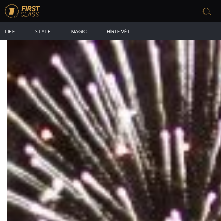
LIFE
STYLE
MAGIC
HÍRLEVÉL