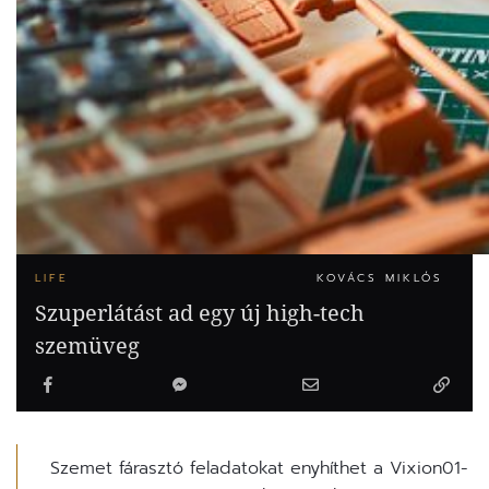
LIFE
KOVÁCS MIKLÓS
Szuperlátást ad egy új high-tech
szemüveg
Szemet fárasztó feladatokat enyhíthet a Vixion01-