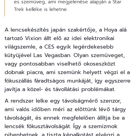
es szemüveg, ami megjelenése alapján a Star
Trek kelléke is lehetne.
A lencsekészítés japán szakértője, a Hoya alá
tartozó Vixion állt elő az idei elektronikai
világszemle, a CES egyik legérdekesebb
kütyüjével Las Vegasban. Olyan szemüveget,
vagy pontosabban viselhető okoseszközt
dobnak piacra, ami szemünk helyett végzi el a
fókuszállás fáradtságos munkáját, így egyszerre
javítja a közel- és távollátási problémákat.
A rendszer lelke egy távolságmérő szenzor,
ami valós időben méri az előttünk lévő tárgy
távolságát, és ennek megfelelően állítja be a
lencsék fókusztávolságát. Így a szemizmok
pihenhetnek, a tiszta képalkotást elvégzi a