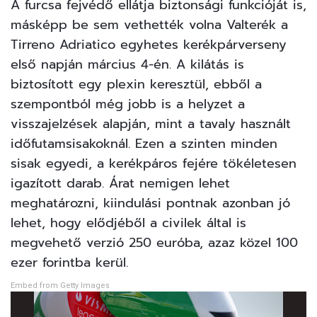
A furcsa fejvédő ellátja biztonsági funkcióját is,
másképp be sem vethették volna Valterék a
Tirreno Adriatico egyhetes kerékpárverseny
első napján március 4-én. A kilátás is
biztosított egy plexin keresztül, ebből a
szempontból még jobb is a helyzet a
visszajelzések alapján, mint a tavaly használt
időfutamsisakoknál. Ezen a szinten minden
sisak egyedi, a kerékpáros fejére tökéletesen
igazított darab. Árat nemigen lehet
meghatározni, kiindulási pontnak azonban jó
lehet, hogy elődjéből a civilek által is
megvehető verzió 250 euróba, azaz közel 100
ezer forintba kerül.
Embed from Getty Images