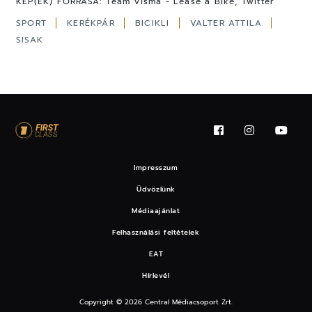
KÉP(EK) FORRÁSA:
Team Visma - Lease a Bike, Twitter
SPORT
KERÉKPÁR
BICIKLI
VALTER ATTILA
SISAK
Impresszum
Üdvözlünk
Médiaajánlat
Felhasználási feltételek
EAT
Hírlevél
Copyright © 2026 Central Médiacsoport Zrt.