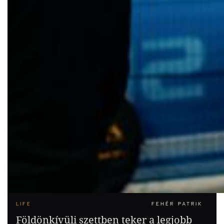
LIFE
FEHÉR PATRIK
Földönkívüli szettben teker a legjobb