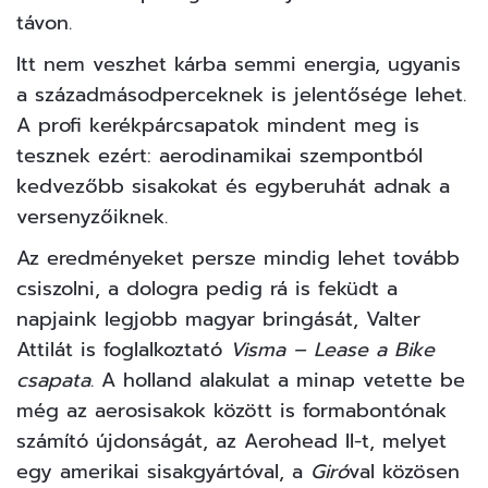
távon.
Itt nem veszhet kárba semmi energia, ugyanis
a századmásodperceknek is jelentősége lehet.
A profi kerékpárcsapatok mindent meg is
tesznek ezért: aerodinamikai szempontból
kedvezőbb sisakokat és egyberuhát adnak a
versenyzőiknek.
Az eredményeket persze mindig lehet tovább
csiszolni, a dologra pedig rá is feküdt a
napjaink legjobb magyar bringását, Valter
Attilát is foglalkoztató
Visma – Lease a Bike
csapata
. A holland alakulat a minap
vetette be
még az aerosisakok között is formabontónak
számító újdonságát, az Aerohead II-t, melyet
egy amerikai sisakgyártóval, a
Giró
val közösen