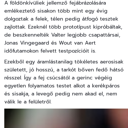
A földönkívüliek jellemző fejábrázolására
emlékeztető sisakon több mint egy évig
dolgoztak a felek, télen pedig átfogó tesztek
zajlottak. Ezeknél több prototípust kipróbáltak,
de beszkennelték Valter legjobb csapattársai,
Jonas Vingegaard és Wout van Aert
időfutamokon felvett testpozícióit is.
Ezekből egy áramlástanilag tökéletes aerosisak
született, jó hosszú, a tarkót bőven fedő hátsó
résszel. Így a fej csúcsától a gerinc végéig
egyetlen folyamatos testet alkot a kerékpáros
és sisakja, a levegő pedig nem akad el, nem
válik le a felületről.