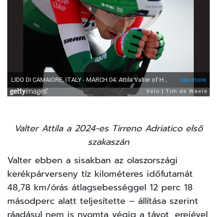
Valter Attila a 2024-es Tirreno Adriatico első
szakaszán
Valter ebben a sisakban az olaszországi
kerékpárverseny tíz kilométeres időfutamát
48,78 km/órás átlagsebességgel 12 perc 18
másodperc alatt teljesítette – állítása szerint
ráadásul nem is nyomta végig a távot, erejével