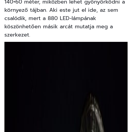
140+60 méter, miközben lehet gyönyörködni a
környező tájban. Aki este jut el ide, az sem
csalódik, mert a 880 LED-lámpának
köszönhetően másik arcát mutatja meg a
szerkezet.