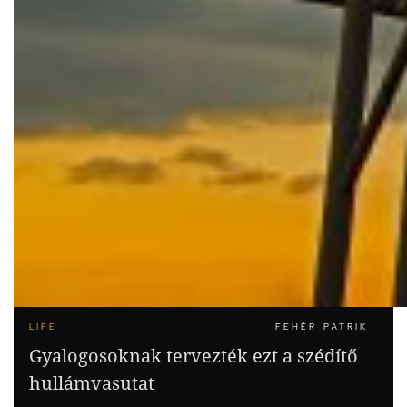
LIFE
FEHÉR PATRIK
Gyalogosoknak tervezték ezt a szédítő
hullámvasutat