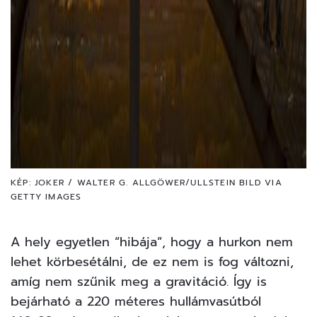
KÉP: JOKER / WALTER G. ALLGÖWER/ULLSTEIN BILD VIA
GETTY IMAGES
A hely egyetlen “hibája”, hogy a hurkon nem
lehet körbesétálni, de ez nem is fog változni,
amíg nem szűnik meg a gravitáció. Így is
bejárható a 220 méteres hullámvasútból