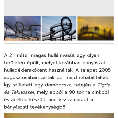
7
FOTÓ
A 21 méter magas hullámvasút egy olyan
területen épült, melyet korábban bányászati
hulladéklerakóként használtak. A telepet 2005
augusztusában zárták be, majd rehabilitálták.
Így született egy dombocska, tetején a
Tigris
és Teknőssel
, mely abból a 90 tonna cinkből
és acélból készült, ami visszamaradt a
bányászati tevékenységből.