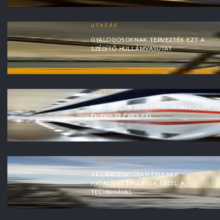
UTAZÁS
GYALOGOSOKNAK TERVEZTÉK EZT A
SZÉDÍTŐ HULLÁMVASUTAT
VONAT
KORLÁTALAN BÉRLETTEL VONATOKON
ÉL EGY 17 ÉVES FIÚ
ÉPÜLET
VILLÁMTEMPÓBAN ÉPÜLNEK
HATALMAS ÉPÜLETEK EZZEL A
TECHNIKÁVAL