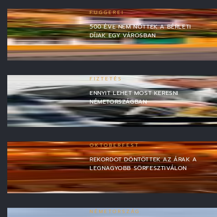
FUGGEREI
500 ÉVE NEM NŐTTEK A BÉRLETI
DÍJAK EGY VÁROSBAN
FIZTETÉS
ENNYIT LEHET MOST KERESNI
NÉMETORSZÁGBAN
OKTOBERFEST
REKORDOT DÖNTÖTTEK AZ ÁRAK A
LEGNAGYOBB SÖRFESZTIVÁLON
NÉMETORSZÁG