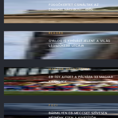
FÜGGŐKERTET CSINÁLTAK AZ
EGYKORI NÁCI BUNKERBŐL
REKORD
GYALOG IS KIHÍVÁST JELENT A VILÁG
LEGSZŰKEBB UTCÁJA
MAGYAR VÁLOGATOTT
EB: ÍGY JUTOTT A PÁLYÁRA 33 MAGYAR
KISGYEREK
FOCI
BÁRMILYEN EB-MECCSET SZÍVESEN
NÉZNÉNK EZEN A KIVETÍTŐN