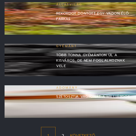
ÁLLATVILÁG
REKORDOT DÖNTÖTT EGY VADON ÉLŐ
FARKAS
GYÉMÁNT
TÖBB TONNA GYÉMÁNTON ÜL A
KISVÁROS, DE NEM FOGLALKOZNAK
VELE
ADOMÁNY
SZÉTOSZTJA VAGYONÁT A MILLIÁRDOS
1
2
KÖVETKEZŐ