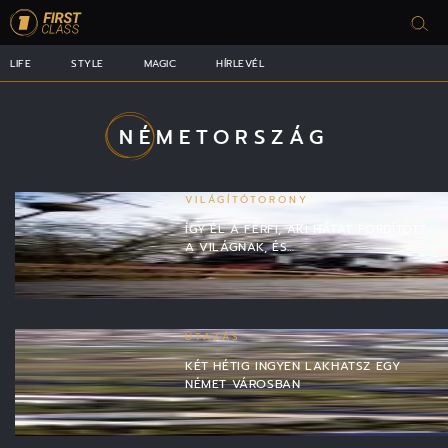
LIFE
STYLE
MAGIC
HÍRLEVÉL
NÉMETORSZÁG
VILÁGÍTÓTORONY
ÍGY ÉL A FÉRFI, AKI HÁTAT FORDÍTOTT
A VILÁGNAK, ÉS…
UTAZÁS
KÉT HÉTIG INGYEN LAKHATSZ EGY
NÉMET VÁROSBAN