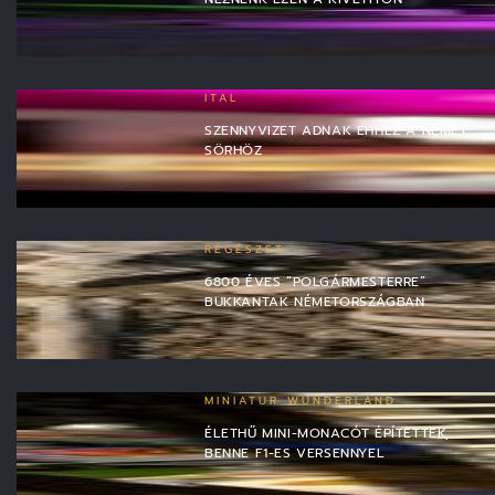
ITAL
SZENNYVIZET ADNAK EHHEZ A NÉMET
SÖRHÖZ
RÉGÉSZET
6800 ÉVES “POLGÁRMESTERRE”
BUKKANTAK NÉMETORSZÁGBAN
MINIATUR WUNDERLAND
ÉLETHŰ MINI-MONACÓT ÉPÍTETTEK,
BENNE F1-ES VERSENNYEL