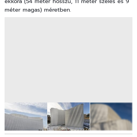
ekkora (54 méter hosszú, 11 méter széles és 9
méter magas) méretben.