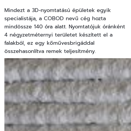
6
FOTÓ
Mindezt a 3D-nyomtatású épületek egyik
specialistája, a
COBOD
nevű cég hozta
mindössze 140 óra alatt. Nyomtatójuk óránként
4 négyzetméternyi területet készített el a
falakból, ez egy kőművesbrigáddal
összehasonlítva remek teljesítmény.