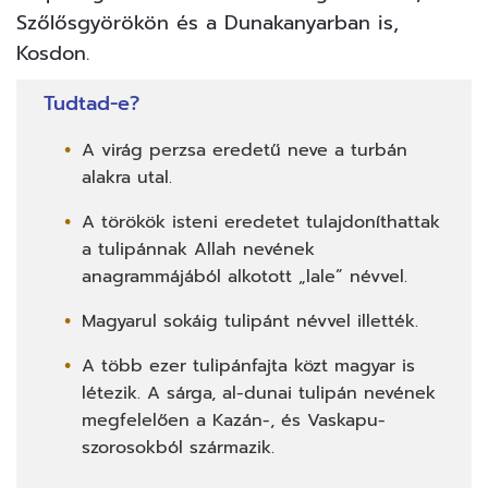
Szőlősgyörökön és a Dunakanyarban is,
Kosdon.
Tudtad-e?
A virág perzsa eredetű neve a turbán
alakra utal.
A törökök isteni eredetet tulajdoníthattak
a tulipánnak Allah nevének
anagrammájából alkotott „lale” névvel.
Magyarul sokáig tulipánt névvel illették.
A több ezer tulipánfajta közt magyar is
létezik. A sárga, al-dunai tulipán nevének
megfelelően a Kazán-, és Vaskapu-
szorosokból származik.