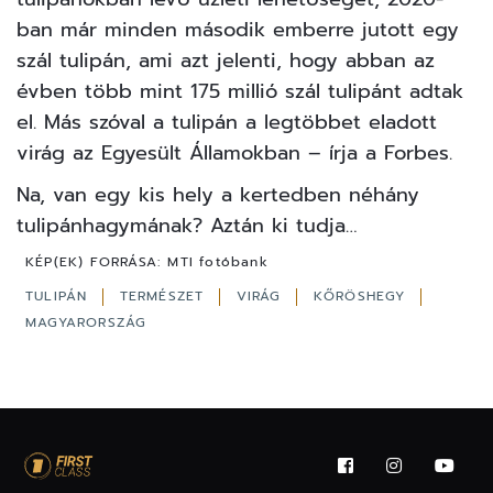
ban már minden második emberre jutott egy
szál tulipán, ami azt jelenti, hogy abban az
évben több mint 175 millió szál tulipánt adtak
el. Más szóval a tulipán a legtöbbet eladott
virág az Egyesült Államokban – írja a
Forbes
.
Na, van egy kis hely a kertedben néhány
tulipánhagymának? Aztán ki tudja…
KÉP(EK) FORRÁSA:
MTI fotóbank
TULIPÁN
TERMÉSZET
VIRÁG
KŐRÖSHEGY
MAGYARORSZÁG