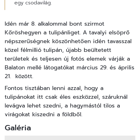
egy csodavilág.
Idén már 8. alkalommal bont szirmot
Kőröshegyen a tulipánliget. A tavalyi elsöprő
népszerűségnek köszönhetően idén tavasszal
közel félmillió tulipán, újabb beültetett
területek és teljesen új fotós elemek várják a
Balaton mellé látogatókat március 29. és április
21. között.
Fontos tisztában lenni azzal, hogy a
tulipánokat itt csak éles eszközzel, száruknál
levágva lehet szedni, a hagymástól tilos a
virágokat
kiszedni a földből.
Galéria