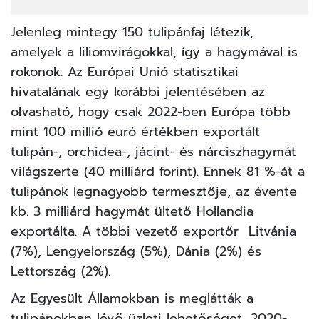
Jelenleg mintegy 150 tulipánfaj létezik,
amelyek a liliomvirágokkal, így a hagymával is
rokonok. Az Európai Unió statisztikai
hivatalának egy korábbi jelentésében az
olvasható, hogy csak 2022-ben Európa több
mint 100 millió euró értékben exportált
tulipán-, orchidea-, jácint- és nárciszhagymát
világszerte (40 milliárd forint). Ennek 81 %-át a
tulipánok legnagyobb termesztője, az évente
kb. 3 milliárd hagymát ültető Hollandia
exportálta. A többi vezető exportőr Litvánia
(7%), Lengyelország (5%), Dánia (2%) és
Lettország (2%).
Az Egyesült Államokban is meglátták a
tulipánokban lévő üzleti lehetőséget, 2020-