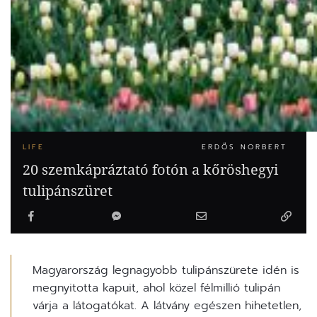
LIFE
ERDŐS NORBERT
20 szemkápráztató fotón a kőröshegyi
tulipánszüret
Magyarország legnagyobb tulipánszürete idén is
megnyitotta kapuit, ahol közel félmillió tulipán
várja a látogatókat. A látvány egészen hihetetlen,