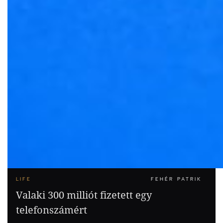
LIFE
FEHÉR PATRIK
Valaki 300 milliót fizetett egy
telefonszámért