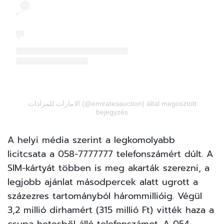
الامارات للمزادات (@emiratesauction) által megosztott
bejegyzés
A helyi média
szerint
a legkomolyabb
licitcsata a 058-7777777 telefonszámért dúlt. A
SIM-kártyát többen is meg akarták szerezni, a
legjobb ajánlat másodpercek alatt ugrott a
százezres tartományból hárommillióig. Végül
3,2 millió dirhamért (315 millió Ft) vitték haza a