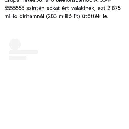
csupa hetesből álló telefonszámot. A 054-
5555555 szintén sokat ért valakinek, ezt 2,875
millió dirhamnál (283 millió Ft) ütötték le.