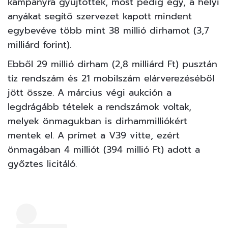
kampányra gyűjtöttek, most pedig egy, a helyi
anyákat segítő szervezet kapott mindent
egybevéve több mint 38 millió dirhamot (3,7
milliárd forint).
Ebből 29 millió dirham (2,8 milliárd Ft) pusztán
tíz rendszám és 21 mobilszám elárverezéséből
jött össze. A március végi aukción a
legdrágább tételek a rendszámok voltak,
melyek önmagukban is dirhammilliókért
mentek el. A prímet a V39 vitte, ezért
önmagában 4 milliót (394 millió Ft) adott a
győztes licitáló.