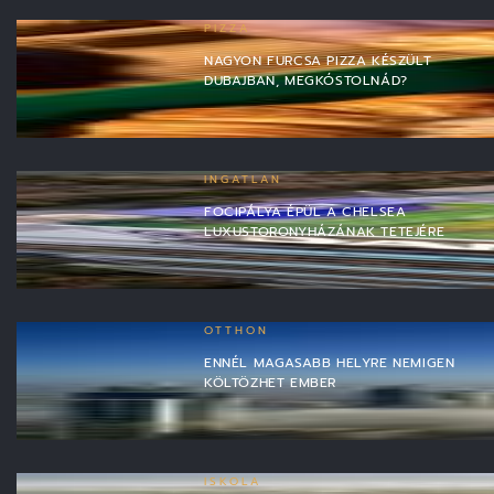
PIZZA
NAGYON FURCSA PIZZA KÉSZÜLT
DUBAJBAN, MEGKÓSTOLNÁD?
INGATLAN
FOCIPÁLYA ÉPÜL A CHELSEA
LUXUSTORONYHÁZÁNAK TETEJÉRE
OTTHON
ENNÉL MAGASABB HELYRE NEMIGEN
KÖLTÖZHET EMBER
ISKOLA