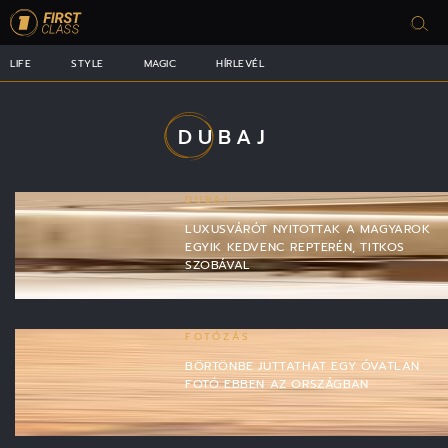
LIFE
STYLE
MAGIC
HÍRLEVÉL
DUBAJ
DUBAJ
LUXUSVÁRÓT NYITOTTAK A MAGYAROK
EGYIK KEDVENC REPTERÉN, TITKOS
SZOBÁVAL
FOTÓZÁS
BÖRTÖNBE JUTTATHAT EGY ÓVATLAN
FOTÓ EBBEN AZ ORSZÁGBAN