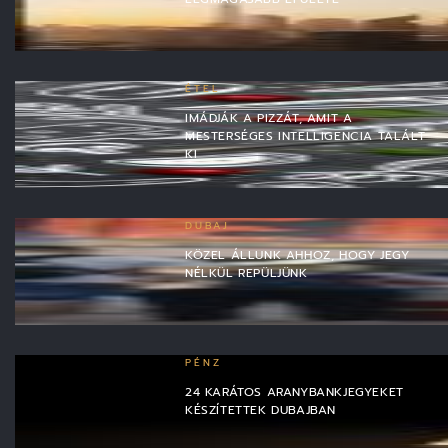
ÉTEL
IMÁDJÁK A PIZZÁT, AMIT A
MESTERSÉGES INTELLIGENCIA TALÁLT
KI
DUBAJ
KÖZEL ÁLLUNK AHHOZ, HOGY JEGY
NÉLKÜL REPÜLJÜNK
PÉNZ
24 KARÁTOS ARANYBANKJEGYEKET
KÉSZÍTETTEK DUBAJBAN