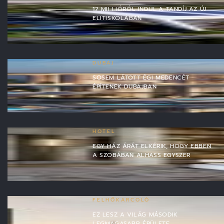
12 MILLIÓRÓL INDUL A TANDÍJ AZ ÚJ
ELITISKOLÁBAN
DUBAJ
SOSEM LÁTOTT ÉGI MEDENCÉT
ÉPÍTENEK DUBAJBAN
HOTEL
EGY HÁZ ÁRÁT ELKÉRIK, HOGY EBBEN
A SZOBÁBAN ALHASS EGYSZER
FELHŐKARCOLÓ
EZ LESZ A VILÁG MÁSODIK
LEGMAGASABB ÉPÜLETE