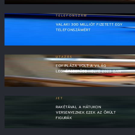
TELEFONSZÁM
VALAKI 300 MILLIÓT FIZETETT EGY
TELEFONSZÁMÉRT
UTAZÁS
EGY PLÁZA VOLT A VILÁG
LEGNÉPSZERŰBB HELYE 2023-BAN
JET
RAKÉTÁVAL A HÁTUKON
VERSENYEZNEK EZEK AZ ŐRÜLT
FIGURÁK