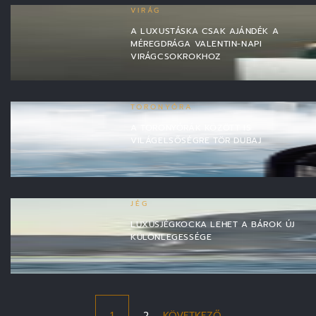
VIRÁG
A LUXUSTÁSKA CSAK AJÁNDÉK A
MÉREGDRÁGA VALENTIN-NAPI
VIRÁGCSOKROKHOZ
TORONYÓRA
A TORONYÓRÁK KÖZÖTT IS
VILÁGELSŐSÉGRE TÖR DUBAJ
JÉG
LUXUSJÉGKOCKA LEHET A BÁROK ÚJ
KÜLÖNLEGESSÉGE
1
2
KÖVETKEZŐ