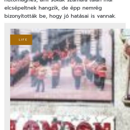
elcsépeltnek hangzik, de épp
nemrég
bizonyították be, hogy jó hatásai is vannak.
LIFE