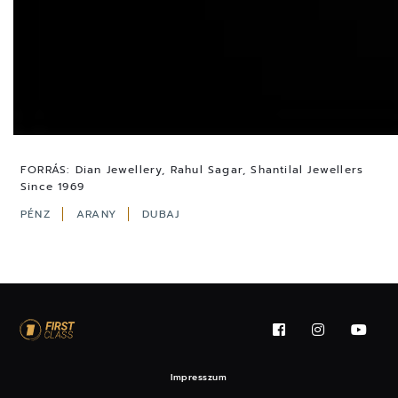
FORRÁS:
Dian Jewellery, Rahul Sagar, Shantilal Jewellers
Since 1969
PÉNZ
ARANY
DUBAJ
Impresszum