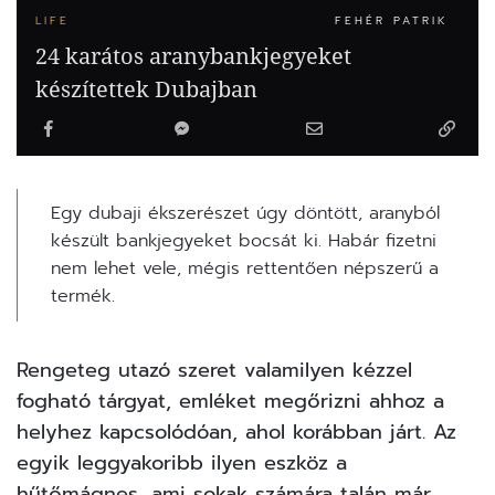
LIFE
FEHÉR PATRIK
24 karátos aranybankjegyeket
készítettek Dubajban
Egy dubaji ékszerészet úgy döntött, aranyból
készült bankjegyeket bocsát ki. Habár fizetni
nem lehet vele, mégis rettentően népszerű a
termék.
Rengeteg utazó szeret valamilyen kézzel
fogható tárgyat, emléket megőrizni ahhoz a
helyhez kapcsolódóan, ahol korábban járt. Az
egyik leggyakoribb ilyen eszköz a
hűtőmágnes, ami sokak számára talán már