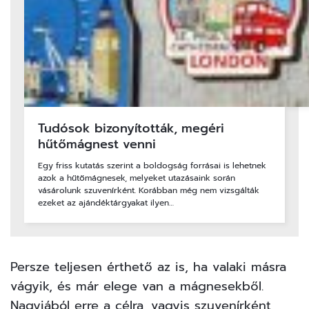
Tudósok bizonyították, megéri
hűtőmágnest venni
Egy friss kutatás szerint a boldogság forrásai is lehetnek
azok a hűtőmágnesek, melyeket utazásaink során
vásárolunk szuvenírként. Korábban még nem vizsgálták
ezeket az ajándéktárgyakat ilyen…
Persze teljesen érthető az is, ha valaki másra
vágyik, és már elege van a mágnesekből.
Nagyjából erre a célra, vagyis szuvenírként