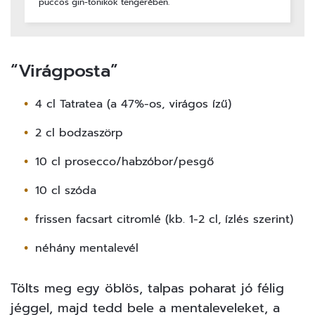
puccos gin-tonikok tengerében.
“Virágposta”
4 cl Tatratea (a 47%-os, virágos ízű)
2 cl bodzaszörp
10 cl prosecco/habzóbor/pesgő
10 cl szóda
frissen facsart citromlé (kb. 1-2 cl, ízlés szerint)
néhány mentalevél
Tölts meg egy öblös, talpas poharat jó félig
jéggel, majd tedd bele a mentaleveleket, a