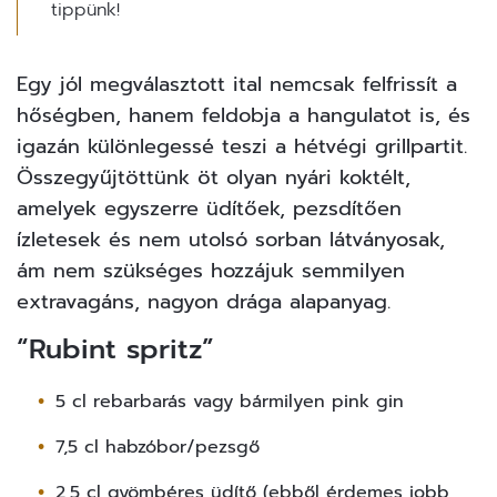
tippünk!
Egy jól megválasztott ital nemcsak felfrissít a
hőségben, hanem feldobja a hangulatot is, és
igazán különlegessé teszi a hétvégi grillpartit.
Összegyűjtöttünk öt olyan nyári koktélt,
amelyek egyszerre üdítőek, pezsdítően
ízletesek és nem utolsó sorban látványosak,
ám nem szükséges hozzájuk semmilyen
extravagáns, nagyon drága alapanyag.
“Rubint spritz”
5 cl rebarbarás vagy bármilyen pink gin
7,5 cl habzóbor/pezsgő
2,5 cl gyömbéres üdítő (ebből érdemes jobb