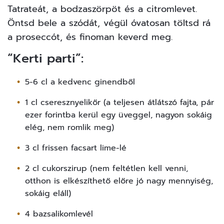
Tatrateát, a bodzaszörpöt és a citromlevet.
Öntsd bele a szódát, végül óvatosan töltsd rá
a proseccót, és finoman keverd meg.
“Kerti parti”:
5-6 cl a kedvenc ginendből
1 cl cseresznyelikőr (a teljesen átlátszó fajta, pár
ezer forintba kerül egy üveggel, nagyon sokáig
elég, nem romlik meg)
3 cl frissen facsart lime-lé
2 cl cukorszirup (nem feltétlen kell venni,
otthon is elkészíthető előre jó nagy mennyiség,
sokáig eláll)
4 bazsalikomlevél