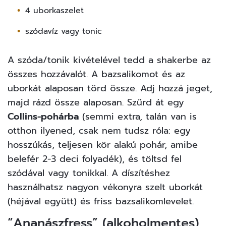
4 uborkaszelet
szódavíz vagy tonic
A szóda/tonik kivételével tedd a shakerbe az
összes hozzávalót. A bazsalikomot és az
uborkát alaposan törd össze. Adj hozzá jeget,
majd rázd össze alaposan. Szűrd át egy
Collins-pohárba
(semmi extra, talán van is
otthon ilyened, csak nem tudsz róla: egy
hosszúkás, teljesen kör alakú pohár, amibe
belefér 2-3 deci folyadék), és töltsd fel
szódával vagy tonikkal. A díszítéshez
használhatsz nagyon vékonyra szelt uborkát
(héjával együtt) és friss bazsalikomlevelet.
“Ananászfress” (alkoholmentes)