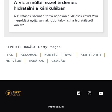
A víz a múlté: ezzel érdemes
hidratálni a kánikulában
A kutatások szerint a forró napokon a víz csak rövid távú
megoldást nyújt, vannak jobb italok is, ha hidratálásról
van szó
KÉP(EK) FORRÁSA:
Getty Images
ITAL
ALKOHOL
KOKTÉL
NYÁR
KERTI PARTI
HÉTVÉGE
BARÁTOK
CSALÁD
Impresszum