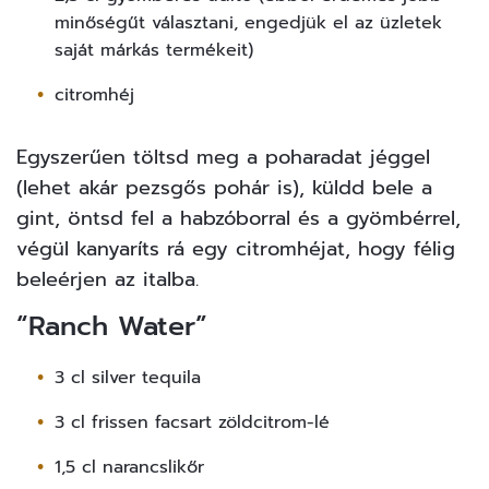
minőségűt választani, engedjük el az üzletek
saját márkás termékeit)
citromhéj
Egyszerűen töltsd meg a poharadat jéggel
(lehet akár pezsgős pohár is), küldd bele a
gint, öntsd fel a habzóborral és a gyömbérrel,
végül kanyaríts rá egy citromhéjat, hogy félig
beleérjen az italba.
“Ranch Water”
3 cl silver
tequila
3 cl frissen facsart zöldcitrom-lé
1,5 cl narancslikőr