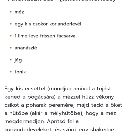
méz
egy kis csokor korianderlevél
1 lime leve frissen facsarva
ananászlé
jég
tonik
Egy kis ecsettel (mondjuk amivel a tojást
kened a pogácsára) a mézzel húzz vékony
csíkot a poharak peremére, majd tedd a őket
a hűtőbe (akár a mélyhűtőbe), hogy a méz
megdermedjen. Aprítsd fel a
korianderleveleket, és szórd egy shakerbe.