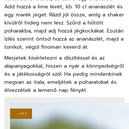
Add hozzá a lime levét, kb. 10 cl ananászlét és
egy marék jeget. Rázd jól össze, amíg a shaker
kívülről hideg nem lesz. Szűrd a hűtött
poharakba, majd adj hozzá jégkockákat. Ezután
ízlés szerint öntsd hozzá az ananászlét, majd a
tonikot, végül finoman keverd át.
Merjetek kísérletezni a díszítéssel és az
alapanyagokkal, hiszen a nyár a könnyedségről
és a játékosságról szól. Ha pedig mindenkinek
megvan az itala, emeljétek a poharatokat és
élvezzétek a lemenő nap fényét.
LIFE