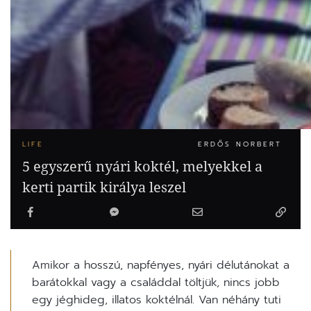
LIFE
ERDŐS NORBERT
5 egyszerű nyári koktél, melyekkel a
kerti partik királya leszel
Amikor a hosszú, napfényes, nyári délutánokat a
barátokkal vagy a családdal töltjük, nincs jobb
egy jéghideg, illatos koktélnál. Van néhány tuti