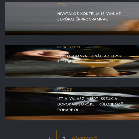
ITAL
HIVATALOS KOKTÉLJA IS VAN AZ
EURÓPAI ŰRPROGRAMNAK
NEW YORK
EHETŐ ARANYAT KÍNÁL AZ EGYIK
ÉTTEREM
ITALOK
ITT A VÁLASZ, MIÉRT ISSZUK A
BOROKAT, SÖRÖKET KÜLÖNBÖZŐ
POHÁRBÓL
1
2
KÖVETKEZŐ