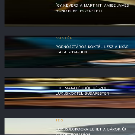
ÍGY KEVERD A MARTINIT, AMIBE JAMES
BOND IS BELESZERETETT
KOKTÉL
PORNÓSZTÁROS KOKTÉL LESZ A NYÁR
ITALA 2024-BEN
ITAL
ÉTELMARADÉKBÓL KÉSZÜLT
LUXUSKOKTÉL BUDAPESTEN
JÉG
LUXUSJÉGKOCKA LEHET A BÁROK ÚJ
KÜLÖNLEGESSÉGE