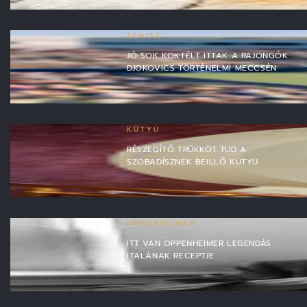
TENISZ
JÓ SOK KOKTÉLT ITTAK A RAJONGÓK
DJOKOVICS TÖRTÉNELMI MECCSÉN
KÜTYÜ
RÉSZEGÍTŐ TRÜKKÖT TUD A
SZOBADÍSZNEK BEILLŐ KÜTYÜ
OPPENHEIMER
ITT VAN OPPENHEIMER LEGENDÁS
ITALÁNAK RECEPTJE