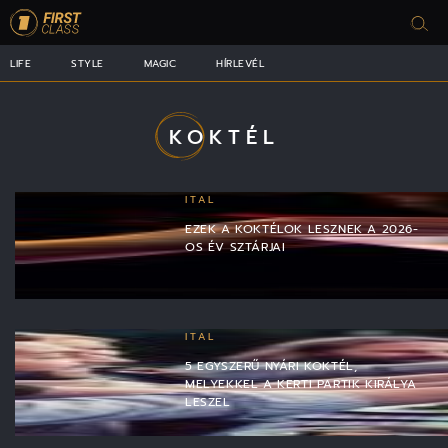
LIFE
STYLE
MAGIC
HÍRLEVÉL
KOKTÉL
ITAL
EZEK A KOKTÉLOK LESZNEK A 2026-
OS ÉV SZTÁRJAI
ITAL
5 EGYSZERŰ NYÁRI KOKTÉL,
MELYEKKEL A KERTI PARTIK KIRÁLYA
LESZEL