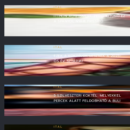
ITAL
ITTHON ALIG ISMERT, PEDIG KITŰNŐ EZ
A SPANYOL NYÁRI FRISSÍTŐ
ITAL
EZEK A KOKTÉLOK LESZNEK A 2025-
ÖS ÉV SZTÁRJAI
ITAL
5 SZILVESZTERI KOKTÉL, MELYEKKEL
PERCEK ALATT FELDOBHATÓ A BULI
ITAL