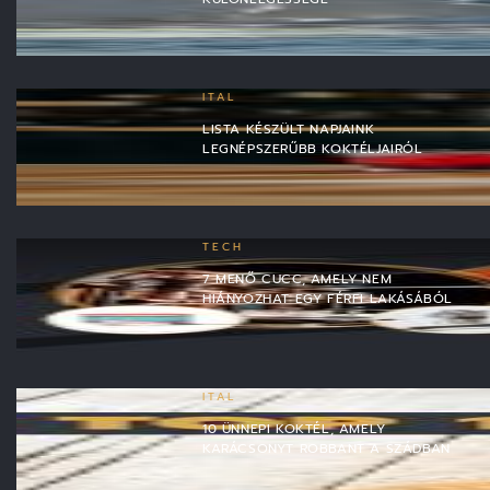
ITAL
LISTA KÉSZÜLT NAPJAINK
LEGNÉPSZERŰBB KOKTÉLJAIRÓL
TECH
7 MENŐ CUCC, AMELY NEM
HIÁNYOZHAT EGY FÉRFI LAKÁSÁBÓL
ITAL
10 ÜNNEPI KOKTÉL, AMELY
KARÁCSONYT ROBBANT A SZÁDBAN