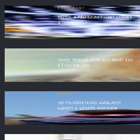
KARÁCSONY
RAJTOL A TÉLI SZÜNET – MIT KEZDJEK
A GYEREKKEL?
FOGADÁS
ÜGYES TRÜKKEL KERESETT PÉNZT EGY
8 ÉVES KISLÁNY
ISKOLA
125 FELSŐOKTATÁSI AJÁNLATOT
KAPOTT A VÉGZŐS DIÁKZSENI
ISKOLA