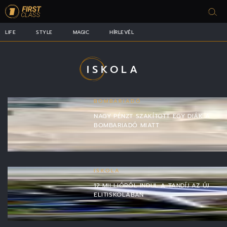
LIFE
STYLE
MAGIC
HÍRLEVÉL
ISKOLA
BOMBARIADÓ
NAGY PÉNZT SZAKÍTOTT EGY DIÁK A
BOMBARIADÓ MIATT
ISKOLA
12 MILLIÓRÓL INDUL A TANDÍJ AZ ÚJ
ELITISKOLÁBAN