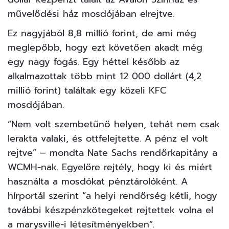
művelődési ház mosdójában elrejtve.
Ez nagyjából 8,8 millió forint, de ami még
meglepőbb, hogy ezt követően akadt még
egy nagy fogás. Egy héttel később az
alkalmazottak több mint 12 000 dollárt (4,2
millió forint) találtak egy közeli KFC
mosdójában.
“Nem volt szembetűnő helyen, tehát nem csak
lerakta valaki, és ottfelejtette. A pénz el volt
rejtve” – mondta Nate Sachs rendőrkapitány a
WCMH-nak. Egyelőre rejtély, hogy ki és miért
használta a mosdókat pénztárolóként. A
hírportál szerint “a helyi rendőrség kétli, hogy
további készpénzkötegeket rejtettek volna el
a marysville-i létesítményekben”.