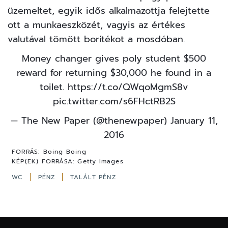
üzemeltet, egyik idős alkalmazottja felejtette
ott a munkaeszközét, vagyis az értékes
valutával tömött borítékot a mosdóban.
Money changer gives poly student $500
reward for returning $30,000 he found in a
toilet.
https://t.co/QWqoMgmS8v
pic.twitter.com/s6FHctRB2S
— The New Paper (@thenewpaper)
January 11,
2016
FORRÁS:
Boing Boing
KÉP(EK) FORRÁSA:
Getty Images
WC
PÉNZ
TALÁLT PÉNZ