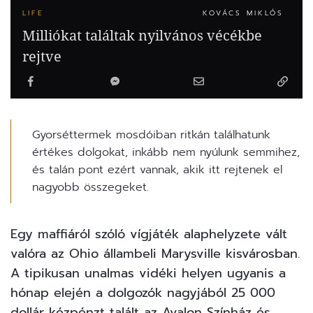
LIFE
KOVÁCS MIKLÓS
Milliókat találtak nyilvános vécékbe
rejtve
Gyorséttermek mosdóiban ritkán találhatunk
értékes dolgokat, inkább nem nyúlunk semmihez,
és talán pont ezért vannak, akik itt rejtenek el
nagyobb összegeket.
Egy maffiáról szóló vígjáték alaphelyzete vált
valóra az Ohio állambeli Marysville kisvárosban.
A tipikusan unalmas vidéki helyen ugyanis a
hónap elején a dolgozók nagyjából 25 000
dollár kézpénzt talált az Avalon Színház és