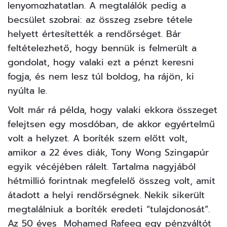
lenyomozhatatlan. A megtalálók pedig a
becsület szobrai: az összeg zsebre tétele
helyett értesítették a rendőrséget. Bár
feltételezhető, hogy bennük is felmerült a
gondolat, hogy valaki ezt a pénzt keresni
fogja, és nem lesz túl boldog, ha rájön, ki
nyúlta le.
Volt már rá példa, hogy valaki ekkora összeget
felejtsen egy mosdóban, de akkor egyértelmű
volt a helyzet. A boríték szem előtt volt,
amikor a 22 éves diák, Tony Wong
Szingapúr
egyik vécéjében rálelt
. Tartalma nagyjából
hétmillió forintnak megfelelő összeg volt, amit
átadott a helyi rendőrségnek. Nekik sikerült
megtalálniuk a boríték eredeti “tulajdonosát”.
Az 50 éves Mohamed Rafeeq egy pénzváltót