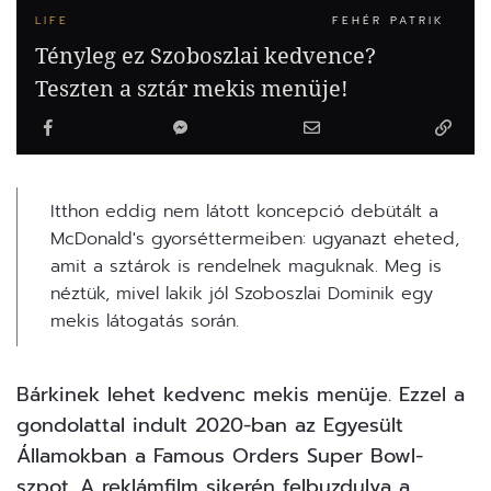
LIFE
FEHÉR PATRIK
Tényleg ez Szoboszlai kedvence?
Teszten a sztár mekis menüje!
Itthon eddig nem látott koncepció debütált a
McDonald's gyorséttermeiben: ugyanazt eheted,
amit a sztárok is rendelnek maguknak. Meg is
néztük, mivel lakik jól Szoboszlai Dominik egy
mekis látogatás során.
Bárkinek lehet kedvenc mekis menüje. Ezzel a
gondolattal indult 2020-ban az Egyesült
Államokban a Famous Orders Super Bowl-
szpot. A reklámfilm sikerén felbuzdulva a