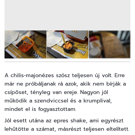
6
FOTÓ
A chilis-majonézes szósz teljesen új volt. Erre
már ne próbáljanak rá azok, akik nem bírják a
csípőset, tényleg van ereje. Nagyon jól
működik a szendviccsel és a krumplival,
mindet el is fogyasztottam.
Jól esett utána az epres shake, ami egyrészt
lehűtötte a számat, másrészt teljesen eltelített.