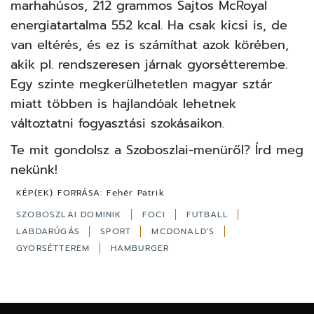
marhahúsos, 212 grammos Sajtos McRoyal
energiatartalma 552 kcal. Ha csak kicsi is, de
van eltérés, és ez is számíthat azok körében,
akik pl. rendszeresen járnak gyorsétterembe.
Egy szinte megkerülhetetlen magyar sztár
miatt többen is hajlandóak lehetnek
változtatni fogyasztási szokásaikon.
Te mit gondolsz a Szoboszlai-menüről?
Írd meg
nekünk!
KÉP(EK) FORRÁSA:
Fehér Patrik
SZOBOSZLAI DOMINIK
FOCI
FUTBALL
LABDARÚGÁS
SPORT
MCDONALD'S
GYORSÉTTEREM
HAMBURGER