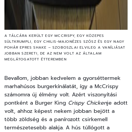
A TÁLCÁRA KERÜLT EGY MCCRISPY, EGY KÖZEPES
SÜLTKRUMPLI, EGY CHILIS-MAJONÉZES SZÓSZ ÉS EGY NAGY
POHÁR EPRES SHAKE – SZOBOSZLAI ELVILEG A VANÍLIÁSAT
JOBBAN SZERETI, DE AZ NEM VOLT AZ ÁLTALAM
MEGLÁTOGATOTT ÉTTEREMBEN
Bevallom, jobban kedvelem a gyorséttermek
marhahúsos burgerkínálatát, így a McCrispy
számomra új élmény volt. Azért viszonyítási
pontként a Burger King
Crispy Chicken
je adott
volt, ahhoz képest nekem jobban bejött a
több zöldség és a panírozott csirkemell
természetesebb alakja. A hús túllógott a