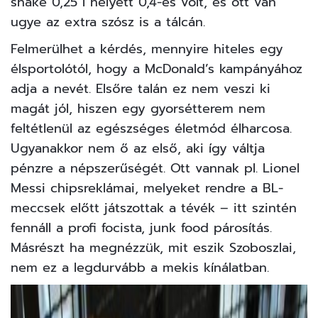
shake 0,25 l helyett 0,4-es volt, és ott van
ugye az extra szósz is a tálcán.
Felmerülhet a kérdés, mennyire hiteles egy
élsportolótól, hogy a McDonald’s kampányához
adja a nevét. Elsőre talán ez nem veszi ki
magát jól, hiszen egy gyorsétterem nem
feltétlenül az egészséges életmód élharcosa.
Ugyanakkor nem ő az első, aki így váltja
pénzre a népszerűségét. Ott vannak pl. Lionel
Messi chipsreklámai, melyeket rendre a BL-
meccsek előtt játszottak a tévék – itt szintén
fennáll a profi focista, junk food párosítás.
Másrészt ha megnézzük, mit eszik Szoboszlai,
nem ez a legdurvább a mekis kínálatban.