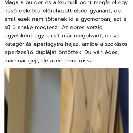
Maga a burger és a krumpli pont megfelel egy
késő délelőtti előrehozott ebéd gyanánt, de
amit ezek nem töltenek ki a gyomorban, azt a
sűrű shake megteszi. Az epres verzió
egyébként egy kicsit már megolvadt, olcsó
kategóriás eperfagyira hajaz, amibe a szokásos
eperízesítő dupláját öntötték. Durván édes,
már-már gejl, de azért nem rossz.