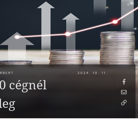
RBERT
2024. 10. 11.
0 cégnél
leg