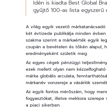
Idén is kiadta Best Global Br
gyűjtő 100-as lista egyszerű é
A világ egyik vezető márkatanácsadó 
két évtizede publikálja minden évbe
szakma szerint a márkaérték egyik l
csupán a bevételen és tőkén alapul,
eredményeként születik meg.
Az egyes cégek pénzügyi teljesítményé
ezek mellett olyan nem kézzelfogható
márka globális arculata, fenntarthatóság
márkanév vonzereje a vásárlók szemé
Az egyik fontos mérőszám, hogy menny
fogyasztókat, illetve mekkora szerepe 
a piaci sikerben.