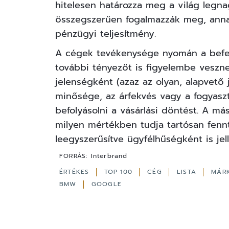
hitelesen határozza meg a világ legn
összegszerűen fogalmazzák meg, anna
pénzügyi teljesítmény.
A cégek tevékenysége nyomán a befekt
további tényezőt is figyelembe veszne
jelenségként (azaz az olyan, alapvető
minősége, az árfekvés vagy a fogyas
befolyásolni a vásárlási döntést. A m
milyen mértékben tudja tartósan fennta
leegyszerűsítve ügyfélhűségként is jel
FORRÁS:
Interbrand
ÉRTÉKES
TOP 100
CÉG
LISTA
MÁR
BMW
GOOGLE