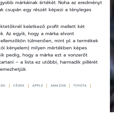
agyobb márkáinak értékét. Noha az eredményt
k csupán egy részét képezi a tényleges
etőknél keletkező profit mellett két
k. Az egyik, hogy a márka elvont
 jellemzőkön túlmenően, mint pl. a termékek
ztói kényelem) milyen mértékben képes
ásik pedig, hogy a márka ezt a vonzerőt
rtani – a lista ez utóbbi, harmadik pillérét
lemezhetjük.
KÁK
CÉGEK
APPLE
AMAZON
TOYOTA