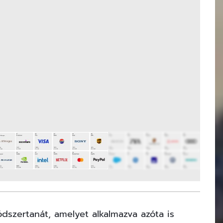
10
FOTÓ
dszertanát, amelyet alkalmazva azóta is