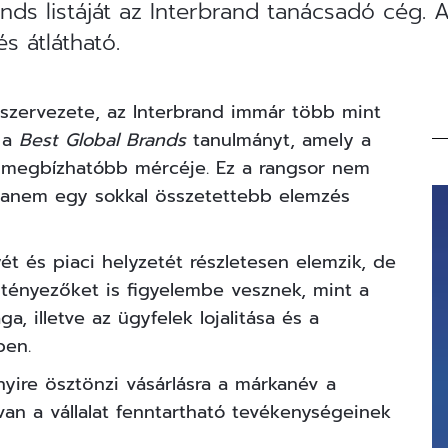
ands listáját az Interbrand tanácsadó cég. 
s átlátható.
szervezete, az Interbrand immár több mint
n a
Best Global Brands
tanulmányt, amely a
egmegbízhatóbb mércéje. Ez a rangsor nem
 hanem egy sokkal összetettebb elemzés
t és piaci helyzetét részletesen elemzik, de
 tényezőket is figyelembe vesznek, mint a
a, illetve az ügyfelek lojalitása és a
ben.
ire ösztönzi vásárlásra a márkanév a
van a vállalat fenntartható tevékenységeinek