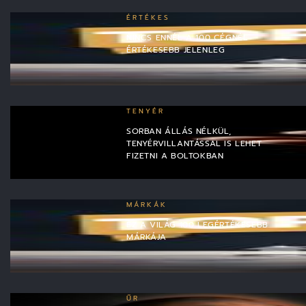
ÉRTÉKES
NINCS ENNÉL A 100 CÉGNÉL
ÉRTÉKESEBB JELENLEG
TENYÉR
SORBAN ÁLLÁS NÉLKÜL,
TENYÉRVILLANTÁSSAL IS LEHET
FIZETNI A BOLTOKBAN
MÁRKÁK
EZ A VILÁG 100 LEGÉRTÉKESEBB
MÁRKÁJA
ŰR