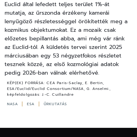
Euclid által lefedett teljes terület 1%-át
mutatja, az űrszonda érzékeny kamerái
lenyűgöző részletességgel örökítették meg a
kozmikus objektumokat. Ez a mozaik csak
előzetes bepillantás abba, ami még vár ránk
az Euclid-tól. A küldetés tervei szerint 2025
márciusában egy 53 négyzetfokos részletet
tesznek közzé, az első kozmológiai adatok
pedig 2026-ban válnak elérhetővé.
KÉP(EK) FORRÁSA:
CEA Paris-Saclay, E. Bertin,
ESA/Euclid/Euclid Consortium/NASA, G. Anselmi.,
képfeldolgozás: J.-C. Cuillandre
NASA
ESA
ŰRKUTATÁS