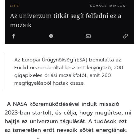
LIFE
KOVÁCS MIKLÓS
Az univerzum titkát segít felfedni ez a
mozaik
Az Európai Űrügynökség (ESA) bemutatta az
Euclid űrszonda által készített lenyűgöző, 208
gigapixeles óriási mozaikfotót, amit 260
megfigyelésből hoztak össze.
A
NASA
közreműködésével indult misszió
2023-ban startolt, és célja, hogy megértse, mi
hajtja az univerzum tágulását. A tudósok ezt
az ismeretlen erőt nevezik sötét energiának.