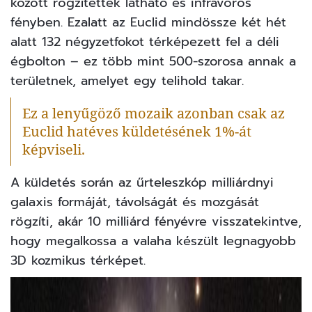
között rögzítettek látható és infravörös
fényben. Ezalatt az Euclid mindössze két hét
alatt 132 négyzetfokot térképezett fel a déli
égbolton – ez több mint 500-szorosa annak a
területnek, amelyet egy telihold takar.
Ez a lenyűgöző mozaik azonban csak az
Euclid hatéves küldetésének 1%-át
képviseli.
A küldetés során az űrteleszkóp milliárdnyi
galaxis formáját, távolságát és mozgását
rögzíti, akár 10 milliárd fényévre visszatekintve,
hogy megalkossa a valaha készült legnagyobb
3D kozmikus térképet.