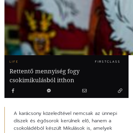
LIFE
FIRSTCLASS
Rettentő mennyiség fogy
csokimikulásból itthon
A karácsony közeledtével nemcsak az ünnepi
díszek és égősorok kerülnek elő, hanem a
csokoládéból készült Mikulások is, amelyek