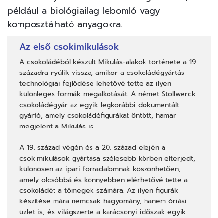
például a biológiailag lebomló vagy
komposztálható anyagokra.
Az első csokimikulások
A csokoládéból készült Mikulás-alakok története a 19.
századra nyúlik vissza, amikor a csokoládégyártás
technológiai fejlődése lehetővé tette az ilyen
különleges formák megalkotását. A német
Stollwerck
csokoládégyár az egyik legkorábbi dokumentált
gyártó, amely csokoládéfigurákat öntött, hamar
megjelent a Mikulás is.
A 19. század végén és a 20. század elején a
csokimikulások gyártása szélesebb körben elterjedt,
különösen az ipari forradalomnak köszönhetően,
amely olcsóbbá és könnyebben elérhetővé tette a
csokoládét a tömegek számára. Az ilyen figurák
készítése mára nemcsak hagyomány, hanem óriási
üzlet is, és világszerte a karácsonyi időszak egyik