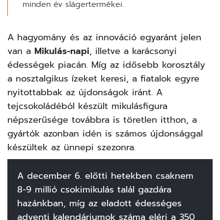
minden év slágertermékei.
A hagyomány és az innováció egyaránt jelen
van a
Mikulás-napi
, illetve a karácsonyi
édességek piacán. Míg az idősebb korosztály
a nosztalgikus ízeket keresi, a fiatalok egyre
nyitottabbak az újdonságok iránt. A
tejcsokoládéból készült mikulásfigura
népszerűsége továbbra is töretlen itthon, a
gyártók azonban idén is számos újdonsággal
készültek az ünnepi szezonra.
A december 6. előtti hetekben csaknem
8-9 millió csokimikulás talál gazdára
hazánkban, míg az eladott édességes
adventi kalendáriumok száma eléri a 350