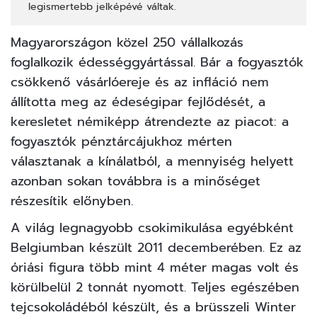
legismertebb jelképévé váltak.
Magyarországon közel 250 vállalkozás
foglalkozik édességgyártással. Bár a fogyasztók
csökkenő vásárlóereje és az infláció nem
állította meg az édeségipar fejlődését, a
keresletet némiképp átrendezte az piacot: a
fogyasztók pénztárcájukhoz mérten
választanak a kínálatból, a mennyiség helyett
azonban sokan továbbra is a minőséget
részesítik előnyben.
A világ legnagyobb csokimikulása egyébként
Belgiumban készült 2011 decemberében. Ez az
óriási figura több mint 4 méter magas volt és
körülbelül 2 tonnát nyomott. Teljes egészében
tejcsokoládéból készült, és a brüsszeli Winter