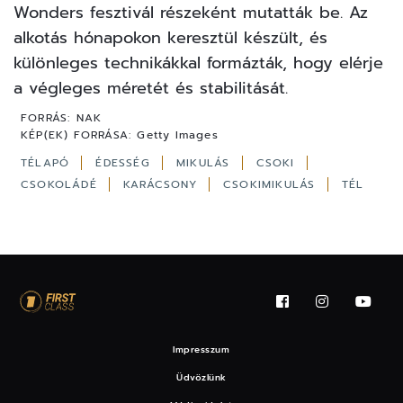
Wonders fesztivál részeként mutatták be. Az
alkotás hónapokon keresztül készült, és
különleges technikákkal formázták, hogy elérje
a végleges méretét és stabilitását.
FORRÁS:
NAK
KÉP(EK) FORRÁSA:
Getty Images
TÉLAPÓ
ÉDESSÉG
MIKULÁS
CSOKI
CSOKOLÁDÉ
KARÁCSONY
CSOKIMIKULÁS
TÉL
Impresszum
Üdvözlünk