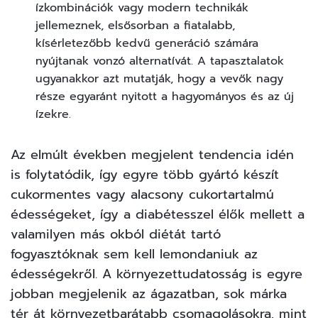
ízkombinációk vagy modern technikák
jellemeznek, elsősorban a fiatalabb,
kísérletezőbb kedvű generáció számára
nyújtanak vonzó alternatívát. A tapasztalatok
ugyanakkor azt mutatják, hogy a vevők nagy
része egyaránt nyitott a hagyományos és az új
ízekre.
Az elmúlt években megjelent tendencia idén
is folytatódik, így egyre több gyártó készít
cukormentes vagy alacsony cukortartalmú
édességeket, így a diabétesszel élők mellett a
valamilyen más okból diétát tartó
fogyasztóknak sem kell lemondaniuk az
édességekről. A környezettudatosság is egyre
jobban megjelenik az ágazatban, sok márka
tér át környezetbarátabb csomagolásokra, mint