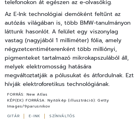
telefonokon át egészen az e-olvasókig.
Az E-Ink technológiai demóként feltűnt az
autózás világában is, több BMW-tanulmányon
láttunk hasonlót. A felület egy viszonylag
vastag (nagyjából 1 milliméter) fólia, amely
négyzetcentiméterenként több milliónyi,
pigmenteket tartalmazó mikrokapszulából áll,
melyek elektromosság hatására
megváltoztatják a pólusukat és átfordulnak. Ezt
hívják elektroforetikus technológiának.
FORRÁS:
New Atlas
KÉP(EK) FORRÁSA:
Nyitókép (illusztráció): Getty
Images/9parusnikov
GITÁR
E-INK
SZÍNVÁLTÓS