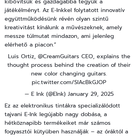
kibővítsük és gazdagabbá tegyük a
játékélményt. Az E-Inkkel folytatott innovatív
együttműködésünk révén olyan szintű
kreativitást kínálunk a művészeknek, amely
messze túlmutat mindazon, ami jelenleg
elérhető a piacon.”
Luis Ortiz,
@CreamGuitars
CEO, explains the
thought process behind the creation of their
new color changing guitars.
pic.twitter.com/SlAcBkGJOP
— E Ink (@EInk)
January 29, 2025
Ez az elektronikus tintákra specializálódott
tajvani E-Ink legújabb nagy dobása, a
hétköznapibb termékeiket már számos
fogyasztói kütyüben használják – az óráktól a