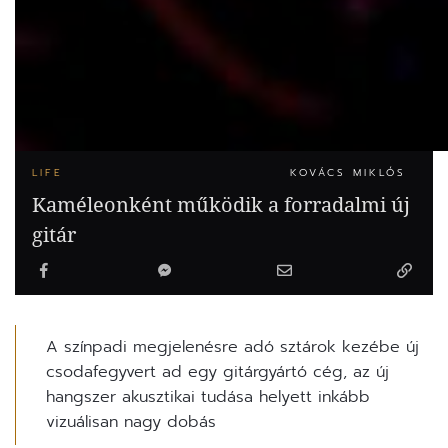
LIFE
KOVÁCS MIKLÓS
Kaméleonként működik a forradalmi új
gitár
A színpadi megjelenésre adó sztárok kezébe új
csodafegyvert ad egy gitárgyártó cég, az új
hangszer akusztikai tudása helyett inkább
vizuálisan nagy dobás