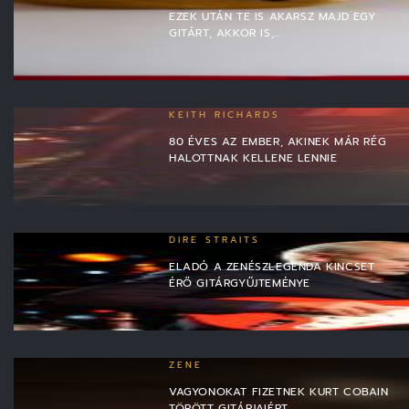
EZEK UTÁN TE IS AKARSZ MAJD EGY
GITÁRT, AKKOR IS,…
KEITH RICHARDS
80 ÉVES AZ EMBER, AKINEK MÁR RÉG
HALOTTNAK KELLENE LENNIE
DIRE STRAITS
ELADÓ A ZENÉSZLEGENDA KINCSET
ÉRŐ GITÁRGYŰJTEMÉNYE
ZENE
VAGYONOKAT FIZETNEK KURT COBAIN
TÖRÖTT GITÁRJAIÉRT