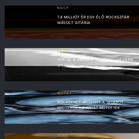
RHCP
7,4 MILLIÓT ÉR EGY ÉLŐ ROCKSZTÁR
MÁSOLT GITÁRJA
ZENE
TOP 10: A VALAHA VOLT LEGDRÁGÁBB
GITÁROK
MŰTÉT
ROCKZENÉT JÁTSZOTT A GITÁROS,
MIKÖZBEN AZ AGYÁT MŰTÖTTÉK
ZENE