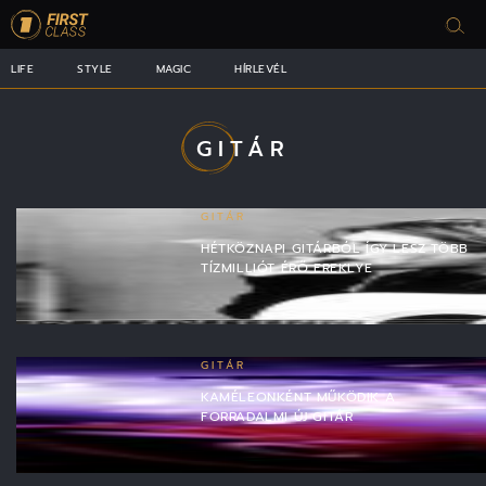
LIFE
STYLE
MAGIC
HÍRLEVÉL
GITÁR
GITÁR
HÉTKÖZNAPI GITÁRBÓL ÍGY LESZ TÖBB
TÍZMILLIÓT ÉRŐ EREKLYE
GITÁR
KAMÉLEONKÉNT MŰKÖDIK A
FORRADALMI ÚJ GITÁR