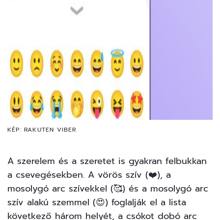
KÉP: RAKUTEN VIBER
A szerelem és a szeretet is gyakran felbukkan
a csevegésekben. A vörös szív (❤️), a
mosolygó arc szívekkel (🥰) és a mosolygó arc
szív alakú szemmel (😍) foglalják el a lista
következő három helyét, a csókot dobó arc