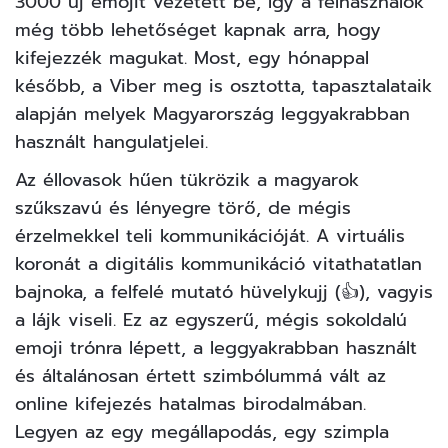
3000 új emojit vezetett be, így a felhasználók
még több lehetőséget kapnak arra, hogy
kifejezzék magukat. Most, egy hónappal
később, a Viber meg is osztotta, tapasztalataik
alapján melyek Magyarország leggyakrabban
használt hangulatjelei.
Az éllovasok hűen tükrözik a magyarok
szűkszavú és lényegre törő, de mégis
érzelmekkel teli kommunikációját. A virtuális
koronát a digitális kommunikáció vitathatatlan
bajnoka, a felfelé mutató hüvelykujj (👍), vagyis
a lájk viseli. Ez az egyszerű, mégis sokoldalú
emoji trónra lépett, a leggyakrabban használt
és általánosan értett szimbólummá vált az
online kifejezés hatalmas birodalmában.
Legyen az egy megállapodás, egy szimpla