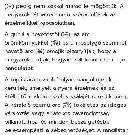
(😘) pedig nem sokkal marad le mögöttük. A
magyarok láthatóan nem szégyenlősek az
érzelmeikkel kapcsolatban.
A gurul a nevetéstől (🤣), az arc
örömkönnyekkel (😂) és a mosolygó szemmel
nevető arc (😁) emojik bizonyítják, hogy a
magyarok tudják, hogyan kell fenntartani a jó
hangulatot.
A toplistára továbbá olyan hangulatjelek
kerültek, amelyek a nyers érzelmek és az
átélhető reakciók széles skáláját örökítik meg.
A kémlelő szemű arc (🫣) tökéletes az ideges
várakozás vagy a játékos zavarodottság
pillanataihoz, és minden beszélgetésbe
belecsempészi a sebezhetőséget. A ranglistán