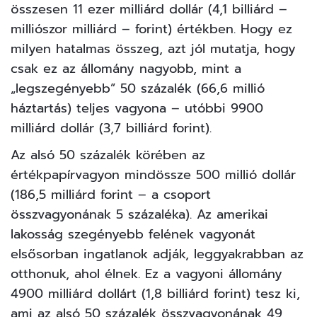
összesen 11 ezer milliárd dollár (4,1 billiárd –
milliószor milliárd – forint) értékben. Hogy ez
milyen hatalmas összeg, azt jól mutatja, hogy
csak ez az állomány nagyobb, mint a
„legszegényebb” 50 százalék (66,6 millió
háztartás) teljes vagyona – utóbbi 9900
milliárd dollár (3,7 billiárd forint).
Az alsó 50 százalék körében az
értékpapírvagyon mindössze 500 millió dollár
(186,5 milliárd forint – a csoport
összvagyonának 5 százaléka). Az amerikai
lakosság szegényebb felének vagyonát
elsősorban ingatlanok adják, leggyakrabban az
otthonuk, ahol élnek. Ez a vagyoni állomány
4900 milliárd dollárt (1,8 billiárd forint) tesz ki,
ami az alsó 50 százalék összvagyonának 49