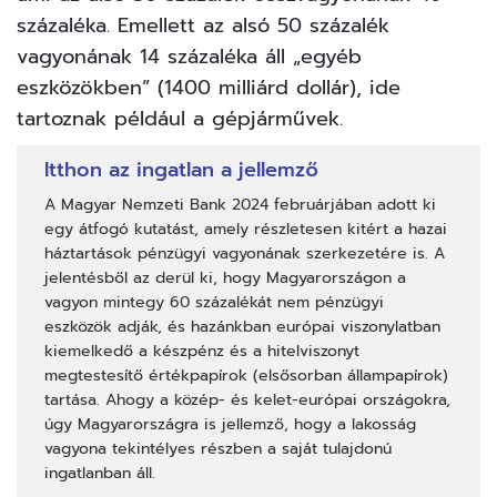
százaléka. Emellett az alsó 50 százalék
vagyonának 14 százaléka áll „egyéb
eszközökben” (1400 milliárd dollár), ide
tartoznak például a gépjárművek.
Itthon az ingatlan a jellemző
A Magyar Nemzeti Bank 2024 februárjában adott ki
egy
átfogó kutatást
, amely részletesen kitért a hazai
háztartások pénzügyi vagyonának szerkezetére is. A
jelentésből az derül ki, hogy Magyarországon a
vagyon mintegy 60 százalékát nem pénzügyi
eszközök adják, és hazánkban európai viszonylatban
kiemelkedő a készpénz és a hitelviszonyt
megtestesítő értékpapírok (elsősorban állampapírok)
tartása. Ahogy a közép- és kelet-európai országokra,
úgy Magyarországra is jellemző, hogy a lakosság
vagyona tekintélyes részben a saját tulajdonú
ingatlanban áll.