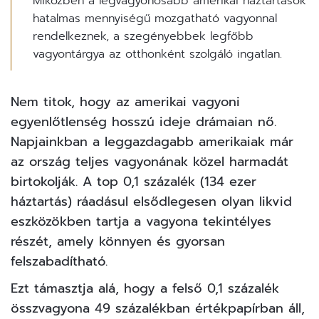
Miközben a legvagyonosabb amerikai háztartások
hatalmas mennyiségű mozgatható vagyonnal
rendelkeznek, a szegényebbek legfőbb
vagyontárgya az otthonként szolgáló ingatlan.
Nem titok, hogy az amerikai vagyoni
egyenlőtlenség hosszú ideje drámaian nő.
Napjainkban a
leggazdagabb
amerikaiak már
az ország teljes vagyonának közel harmadát
birtokolják. A top 0,1 százalék (134 ezer
háztartás) ráadásul elsődlegesen olyan likvid
eszközökben tartja a vagyona tekintélyes
részét, amely könnyen és gyorsan
felszabadítható.
Ezt támasztja alá, hogy a felső 0,1 százalék
összvagyona 49 százalékban értékpapírban áll,