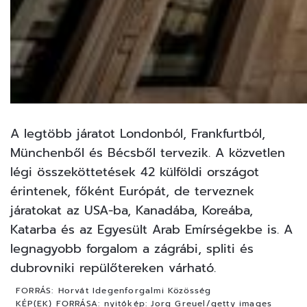
A legtöbb járatot Londonból, Frankfurtból,
Münchenből és Bécsből tervezik. A közvetlen
légi összeköttetések 42 külföldi országot
érintenek, főként Európát, de terveznek
járatokat az USA-ba, Kanadába, Koreába,
Katarba és az Egyesült Arab Emírségekbe is. A
legnagyobb forgalom a zágrábi, spliti és
dubrovniki repülőtereken várható.
FORRÁS:
Horvát Idegenforgalmi Közösség
KÉP(EK) FORRÁSA:
nyitókép: Jorg Greuel/getty images