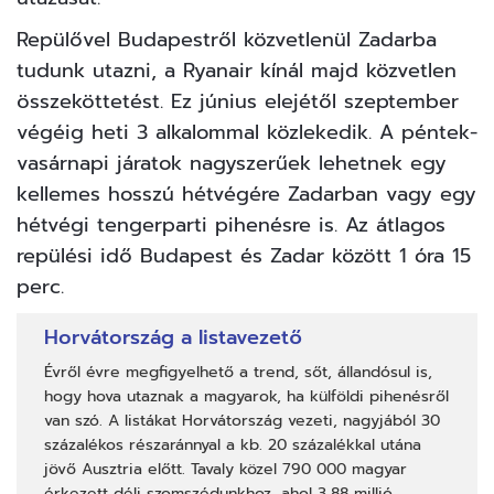
Repülővel Budapestről közvetlenül Zadarba
tudunk utazni, a Ryanair kínál majd közvetlen
összeköttetést. Ez június elejétől szeptember
végéig heti 3 alkalommal közlekedik. A péntek-
vasárnapi járatok nagyszerűek lehetnek egy
kellemes hosszú hétvégére Zadarban vagy egy
hétvégi tengerparti pihenésre is. Az átlagos
repülési idő Budapest és Zadar között 1 óra 15
perc.
Horvátország a listavezető
Évről évre megfigyelhető a trend, sőt, állandósul is,
hogy hova utaznak a magyarok, ha külföldi pihenésről
van szó. A listákat Horvátország vezeti, nagyjából 30
százalékos részaránnyal a kb. 20 százalékkal utána
jövő Ausztria előtt. Tavaly közel 790 000 magyar
érkezett déli szomszédunkhoz, ahol 3,88 millió