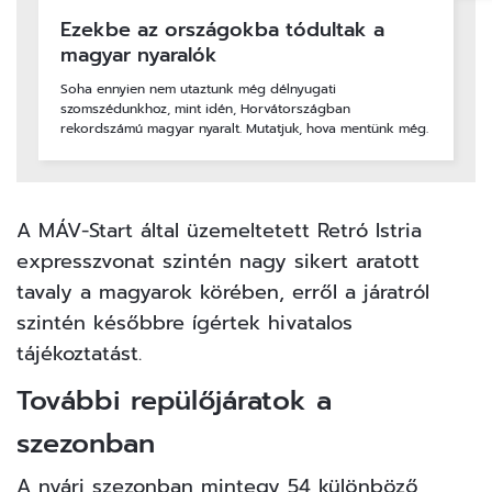
Ezekbe az országokba tódultak a
magyar nyaralók
Soha ennyien nem utaztunk még délnyugati
szomszédunkhoz, mint idén, Horvátországban
rekordszámú magyar nyaralt. Mutatjuk, hova mentünk még.
A MÁV-Start által üzemeltetett Retró Istria
expresszvonat szintén nagy sikert aratott
tavaly a magyarok körében, erről a járatról
szintén későbbre ígértek hivatalos
tájékoztatást.
További repülőjáratok a
szezonban
A nyári szezonban mintegy 54 különböző