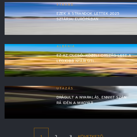
STRAND
EZEK A STRANDOK LETTEK 2025
SZTÁRJAI EURÓPÁBAN
ALBÁNIA
EZ AZ OLCSÓ, KÖZELI ORSZÁG LETT A
LEGJOBB NYÁRI ÚTI…
UTAZÁS
DRÁGULT A NYARALÁS, ENNYIT SZÁN
RÁ IDÉN A MAGYAR
1
2
3
KÖVETKEZŐ