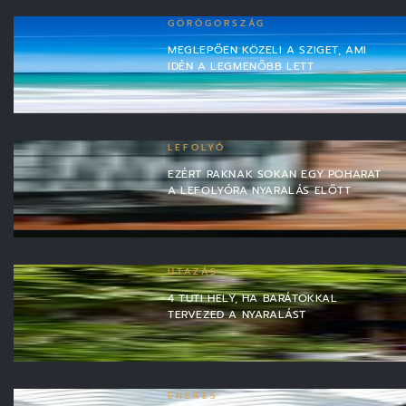
GÖRÖGORSZÁG
MEGLEPŐEN KÖZELI A SZIGET, AMI
IDÉN A LEGMENŐBB LETT
LEFOLYÓ
EZÉRT RAKNAK SOKAN EGY POHARAT
A LEFOLYÓRA NYARALÁS ELŐTT
UTAZÁS
4 TUTI HELY, HA BARÁTOKKAL
TERVEZED A NYARALÁST
ÉNEKES