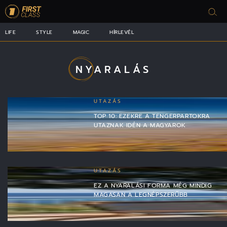
LIFE
STYLE
MAGIC
HÍRLEVÉL
NYARALÁS
UTAZÁS
TOP 10: EZEKRE A TENGERPARTOKRA
UTAZNAK IDÉN A MAGYAROK
UTAZÁS
EZ A NYARALÁSI FORMA MÉG MINDIG
MAGASAN A LEGNÉPSZERŰBB