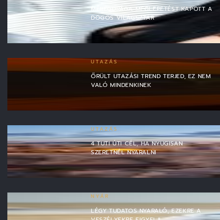
MÉREGDRÁGA MEGLEPETÉST KAPOTT A
DÖGÖS VILÁGSZTÁR
UTAZÁS
ŐRÜLT UTAZÁSI TREND TERJED, EZ NEM
VALÓ MINDENKINEK
UTAZÁS
4 TUTI ÚTI CÉL, HA NYUGISAN
SZERETNÉL NYARALNI
NYÁR
LÉGY TUDATOS NYARALÓ, EZEKRE A
VESZÉLYEKRE FIGYELJ!