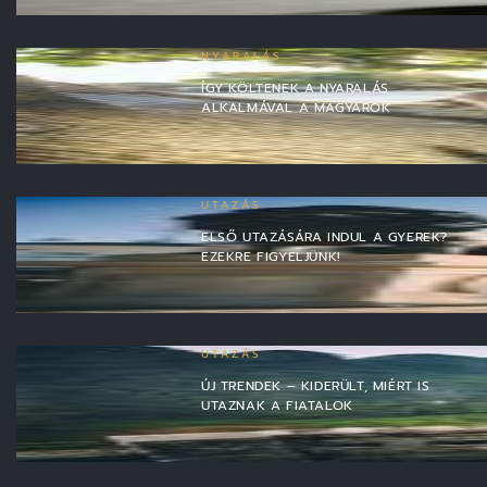
NYARALÁS
ÍGY KÖLTENEK A NYARALÁS
ALKALMÁVAL A MAGYAROK
UTAZÁS
ELSŐ UTAZÁSÁRA INDUL A GYEREK?
EZEKRE FIGYELJÜNK!
UTAZÁS
ÚJ TRENDEK – KIDERÜLT, MIÉRT IS
UTAZNAK A FIATALOK