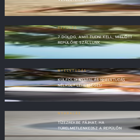
REPÜLÉS
7 DOLOG, AMIT TUDNI KELL, MIELŐTT
REPÜLŐRE SZÁLLUNK
NYELVTUDÁS
KÜLFÖLDI NYARALÁS NYELVTUDÁS
NÉLKÜL? LEHETSÉGES!
NYARALÁS
TÍZEZREKBE FÁJHAT, HA
TÜRELMETLENKEDSZ A REPÜLŐN