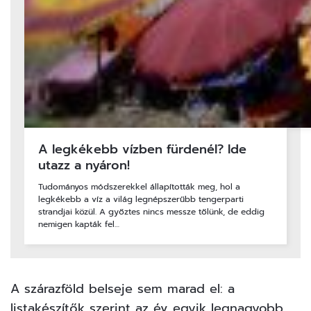
A legkékebb vízben fürdenél? Ide
utazz a nyáron!
Tudományos módszerekkel állapították meg, hol a
legkékebb a víz a világ legnépszerűbb tengerparti
strandjai közül. A győztes nincs messze tőlünk, de eddig
nemigen kapták fel…
A szárazföld belseje sem marad el: a
listakészítők szerint az év egyik legnagyobb