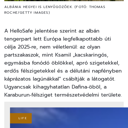
ALBÁNIA HEGYEI IS LENYŰGÖZŐEK. (FOTÓ: THOMAS
ROCHE/GETTY IMAGES)
A HelloSafe jelentése szerint az albán
tengerpart lett Európa legfelkapottabb úti
célja 2025‑re, nem véletlenül: az olyan
partszakaszok, mint Ksamil „kacskaringós,
egymásba fonódó öblökkel, apró szigetekkel,
erdős félszigetekkel és a délutáni napfényben
káprázatos lagúnákkal” csábítják a látogatót.
Ugyancsak kihagyhatatlan Dafina‑öböl, a
Karaburun‑félsziget természetvédelmi területe.
LIFE