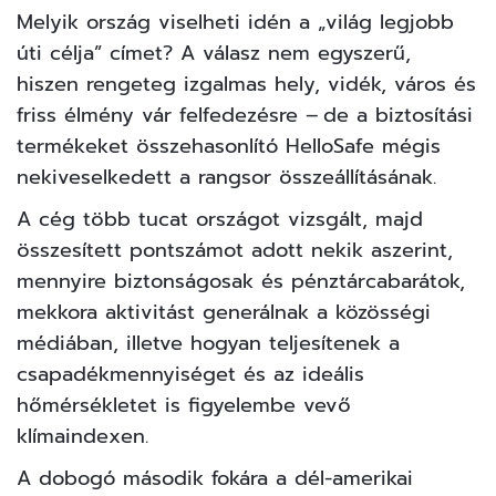
Melyik ország viselheti idén a „világ legjobb
úti célja” címet? A válasz nem egyszerű,
hiszen rengeteg izgalmas hely, vidék, város és
friss élmény vár felfedezésre – de a biztosítási
termékeket összehasonlító
HelloSafe
mégis
nekiveselkedett a rangsor összeállításának.
A cég több tucat országot vizsgált, majd
összesített pontszámot adott nekik aszerint,
mennyire biztonságosak és pénztárcabarátok,
mekkora aktivitást generálnak a közösségi
médiában, illetve hogyan teljesítenek a
csapadékmennyiséget és az ideális
hőmérsékletet is figyelembe vevő
klímaindexen.
A dobogó második fokára a dél-amerikai