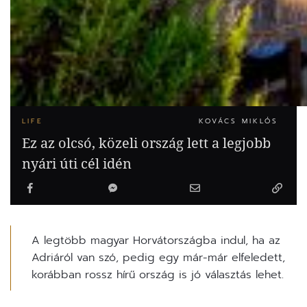
LIFE
KOVÁCS MIKLÓS
Ez az olcsó, közeli ország lett a legjobb
nyári úti cél idén
A legtöbb magyar Horvátországba indul, ha az
Adriáról van szó, pedig egy már-már elfeledett,
korábban rossz hírű ország is jó választás lehet.