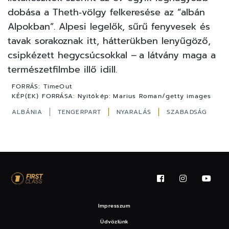
dobása a Theth‑völgy felkeresése az “albán
Alpokban”. Alpesi legelők, sűrű fenyvesek és
tavak sorakoznak itt, hátterükben lenyűgöző,
csipkézett hegycsúcsokkal – a látvány maga a
természetfilmbe illő idill.
FORRÁS:
TimeOut
KÉP(EK) FORRÁSA:
Nyitókép: Marius Roman/getty images
ALBÁNIA
TENGERPART
NYARALÁS
SZABADSÁG
Impresszum
Üdvözlünk