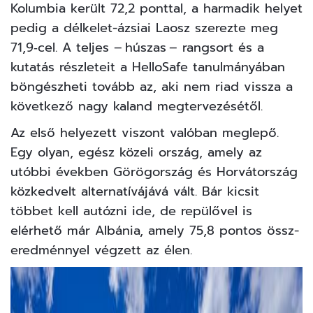
Kolumbia került 72,2 ponttal, a harmadik helyet
pedig a délkelet-ázsiai Laosz szerezte meg
71,9‑cel. A teljes – húszas – rangsort és a
kutatás részleteit a HelloSafe tanulmányában
böngészheti tovább az, aki nem riad vissza a
következő nagy kaland megtervezésétől.
Az első helyezett viszont valóban meglepő.
Egy olyan, egész közeli ország, amely az
utóbbi években Görögország és Horvátország
közkedvelt alternatívájává vált. Bár kicsit
többet kell autózni ide, de repülővel is
elérhető már Albánia, amely 75,8 pontos össz­
eredménnyel végzett az élen.